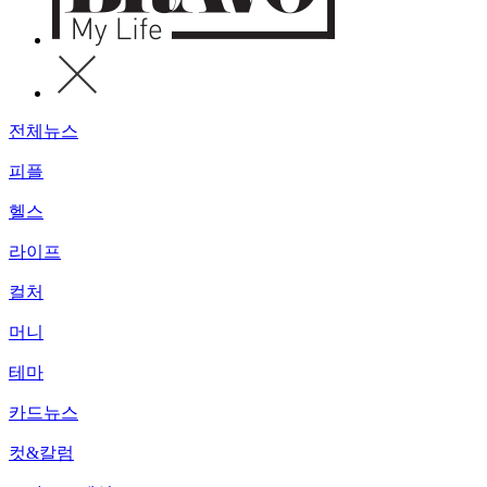
전체뉴스
피플
헬스
라이프
컬처
머니
테마
카드뉴스
컷&칼럼