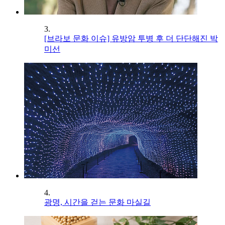
3.
[브라보 문화 이슈] 유방암 투병 후 더 단단해진 박
미선
4.
광명, 시간을 걷는 문화 마실길