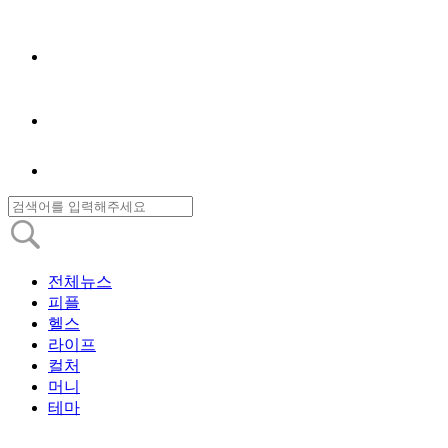
전체뉴스
피플
헬스
라이프
컬처
머니
테마