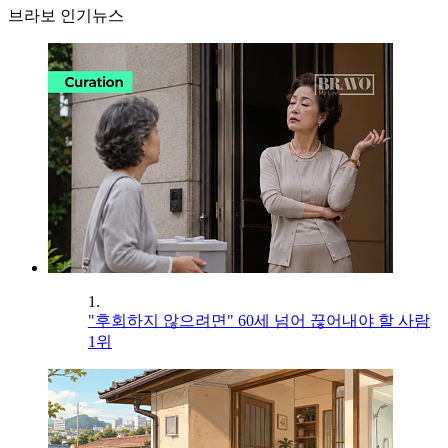
브라보 인기뉴스
1.
"후회하지 않으려면" 60세 넘어 끊어내야 할 사람
1위