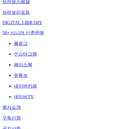
브라보스페셜
브라보리포트
DIGITAL LIBRARY
50+ 시니어 신춘문예
블로그
인스타그램
페이스북
유튜브
네이버카페
네이버TV
회사소개
구독신청
공지사항