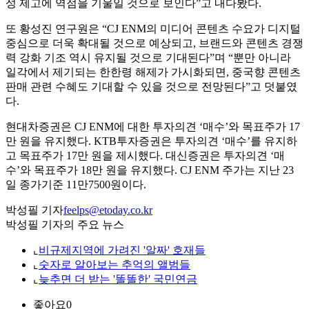
성 제고에 역점을 기울일 것으로 보인다”고 내다봤다.
또 황성진 연구원은 “CJ ENM의 미디어 콘텐츠 수요가 디지털
중심으로 더욱 확대될 것으로 예상되고, 브랜드와 콘텐츠 경쟁
력 강화 기조 역시 유지될 것으로 기대된다”며 “뿐만 아니라
일각에서 제기되는 한한령 해제가 가시화되면, 중국향 콘텐츠
판매 관련 수혜도 기대할 수 있을 것으로 전망된다”고 덧붙였
다.
현대차증권은 CJ ENM에 대한 투자의견 ‘매수’와 목표주가 17
만 원을 유지했다. KTB투자증권은 투자의견 ‘매수’를 유지하
고 목표주가 17만 원을 제시했다. 대신증권은 투자의견 ‘매
수’와 목표주가 18만 원을 유지했다. CJ ENM 주가는 지난 23
일 종가기준 11만7500원이다.
박성필 기자
feelps@etoday.co.kr
박성필 기자의 주요 뉴스
⌞
비규제지역에 가려진 '알짜' 호재들
⌞
숫자로 알아보는 추억의 앨범들
⌞
늦추면 더 받는 '똘똘한' 국민연금
좋아요
0