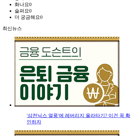
화나요
0
슬퍼요
0
더 궁금해요
0
최신뉴스
'삼전닉스 열풍'에 레버리지 올라타기? 이건 꼭 확
인하자