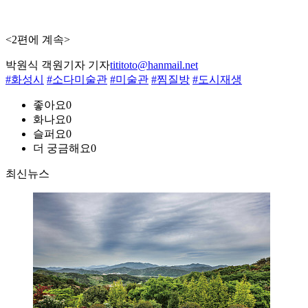
<2편에 계속>
박원식 객원기자 기자
tititoto@hanmail.net
#화성시
#소다미술관
#미술관
#찜질방
#도시재생
좋아요
0
화나요
0
슬퍼요
0
더 궁금해요
0
최신뉴스