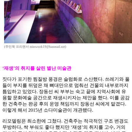
(주민욱 프리랜서 minwook19@hanmail.net)
‘재생’의 취지를 살린 별난 미술관
짓다가 포기한 찜질방 풍경은 슬럼화로 스산했다. 쓰레기와 풀
들이 부지를 뒤덮은 채 뼈대만으로 멈춰선 건물의 내부로까지
틈입하고 있었다. 장동선 씨 부부는 숙고 끝에 지역사회에 유
용할 문화예술 공간으로 재생시키자는 제안을 했다. 이를 공감
한 건축주는 완공 후의 운영 책임까지 장동선 씨에게 맡겼다.
이렇게 해서 2015년 소다미술관이 개관됐다.
리모델링은 최소한에 그쳤다. 건축주는 적극적인 구조 변경도
무방하다, 싹 부숴도 좋다 했지만 ‘재생’의 취지를 고수, 거의