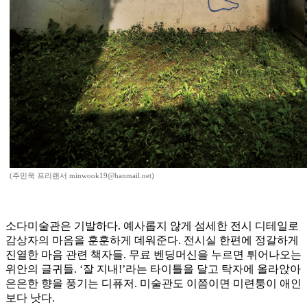
(주민욱 프리랜서 minwook19@hanmail.net)
소다미술관은 기발하다. 예사롭지 않게 섬세한 전시 디테일로
감상자의 마음을 훈훈하게 데워준다. 전시실 한편에 정갈하게
진열한 마음 관련 책자들. 무료 벤딩머신을 누르면 튀어나오는
위안의 글귀들. ‘잘 지내!’라는 타이틀을 달고 탁자에 올라앉아
은은한 향을 풍기는 디퓨저. 미술관도 이쯤이면 미련퉁이 애인
보다 낫다.