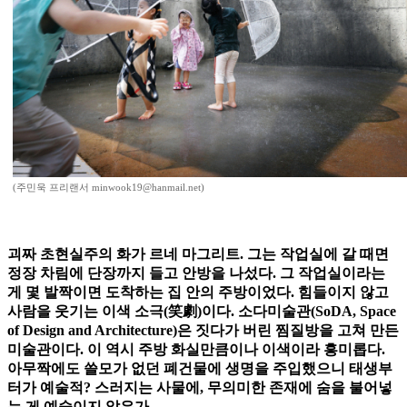
(주민욱 프리랜서 minwook19@hanmail.net)
괴짜 초현실주의 화가 르네 마그리트. 그는 작업실에 갈 때면
정장 차림에 단장까지 들고 안방을 나섰다. 그 작업실이라는
게 몇 발짝이면 도착하는 집 안의 주방이었다. 힘들이지 않고
사람을 웃기는 이색 소극(笑劇)이다. 소다미술관(SoDA, Space
of Design and Architecture)은 짓다가 버린 찜질방을 고쳐 만든
미술관이다. 이 역시 주방 화실만큼이나 이색이라 흥미롭다.
아무짝에도 쓸모가 없던 폐건물에 생명을 주입했으니 태생부
터가 예술적? 스러지는 사물에, 무의미한 존재에 숨을 불어넣
는 게 예술이지 않은가.