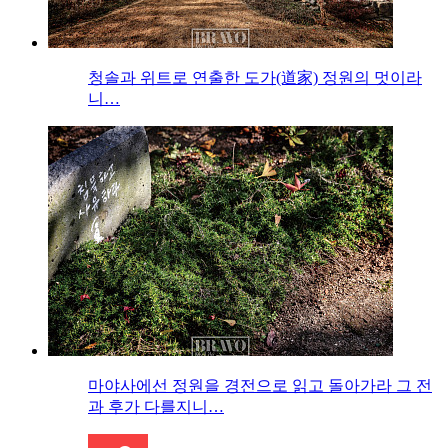
청솔과 위트로 연출한 도가(道家) 정원의 멋이라
니…
마야사에선 정원을 경전으로 읽고 돌아가라 그 전
과 후가 다를지니…