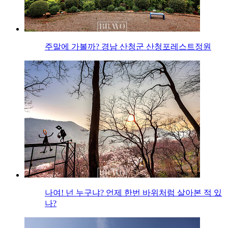
주말에 가볼까? 경남 산청군 산청포레스트정원
나여! 넌 누구냐? 언제 한번 바위처럼 살아본 적 있
나?