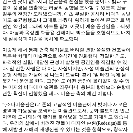
건드린 곳이 없다시피 은근슬쩍 손질을 했을 뿐이다. 빛과 구
름이 풍경을 연출하는 허공의 동향을 조사할 수 있도록 건물
일부의 천장만 도려냈으니까. 애초 부실한 공사라 바닥의 높낮
이도 불균형했으나 그대로 놔뒀다. 휑하게 늘어선 콘크리트 벽
면엔 약간의 그래픽 아트를 입혀 이곳이 예술 공간임을 나타냈
다. 마당과 옥상엔 화물용 컨테이너 박스들을 조형적으로 배치
해 실용성과 미감을 동시에 확보했다.
이렇게 해서 통째 건축 폐기물로 버려질 뻔한 쓸쓸한 건조물이
독특한 형태의 미술관으로 순식간에 진화했다. 정밀한 의도,
파격적인 실험, 대담한 근성이 발현된 공간임을 직감할 수 있
다. 알 만한 사람은 다 아는 사실이지만, 사설 미술관의 안정적
운행 사례는 가뭄에 콩 나듯이 드물다. 흔히 ‘밑 빠진 독에 물
붓기’식 운영을 한다. 그럼에도 어떤 풍랑이 몰아칠지 알 수 없
는 미지의 바다에 미술관을 띄우다니. 응분의 항해술과 순항에
관한 확신이 선행했을 테다. 미술관 측의 얘긴 이렇다.
“(소다미술관은) 기존의 고답적인 미술관에서 벗어나 새로운
영역과 가능성을 모색하는 미술관으로서, 문화 불모지인 인근
지역에 도시재생의 활기를 불어넣을 것으로 기대하고 있습니
다. 우리의 삶에서 버려진 것들이 디자인 순환(Redesign)을 통
해 재발견-재해석-재생산될 수 있다는 것을 철학으로, 창작자