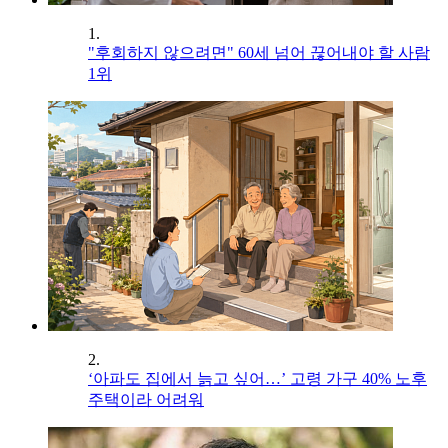
1.
"후회하지 않으려면" 60세 넘어 끊어내야 할 사람
1위
2.
‘아파도 집에서 늙고 싶어…’ 고령 가구 40% 노후
주택이라 어려워