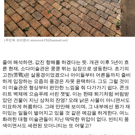
(주민욱 프리랜서 minwook19@hanmail.net)
줄여 해석하면, 값진 항해를 하겠다는 뜻. 개관 이후 5년이 흐
른 현재, 소다미술관은 쿵쿵 뛰는 심장으로 생동한다. 초기의
고전(苦戰)은 살풍경이었겠으나 아이들부터 어른들까지 즐비
하게 입장하는 요즘의 풍경은 자못 윤택하다. 그도 그럴 것이
이 미술관은 형상부터 편안한 느낌을 줘 다가가기 쉽다. 콘크
리트 벽체에 으슴푸레 서린 잿빛. 이는 한때 퇴기처럼 버림받
았던 건물이 지닌 상처의 잔영? 오래 낡은 사물이 아니면서도
미묘하게 허름하다. 그래 만만해 보이며, 그 내부에선 뭔가 재
미있는 일들이 벌어지고 있을 것 같은 예감을 하게한다. 여느
화려한 대형 미술관들이 지닌 딱딱한 위압이 없다. 빈티지 풍
색이면서도 세련된 모더니티는 또 어떻고?