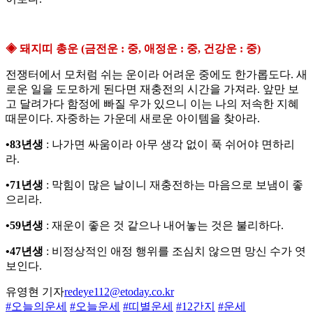
◈ 돼지띠 총운 (금전운 : 중, 애정운 : 중, 건강운 : 중)
전쟁터에서 모처럼 쉬는 운이라 어려운 중에도 한가롭도다. 새
로운 일을 도모하게 된다면 재충전의 시간을 가져라. 앞만 보
고 달려가다 함정에 빠질 우가 있으니 이는 나의 저속한 지혜
때문이다. 자중하는 가운데 새로운 아이템을 찾아라.
•83년생
: 나가면 싸움이라 아무 생각 없이 푹 쉬어야 면하리
라.
•71년생
: 막힘이 많은 날이니 재충전하는 마음으로 보냄이 좋
으리라.
•59년생
: 재운이 좋은 것 같으나 내어놓는 것은 불리하다.
•47년생
: 비정상적인 애정 행위를 조심치 않으면 망신 수가 엿
보인다.
유영현 기자
redeye112@etoday.co.kr
#오늘의운세
#오늘운세
#띠별운세
#12간지
#운세