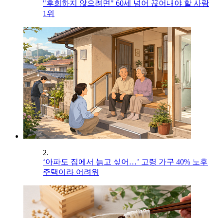
"후회하지 않으려면" 60세 넘어 끊어내야 할 사람
1위
2.
‘아파도 집에서 늙고 싶어…’ 고령 가구 40% 노후
주택이라 어려워