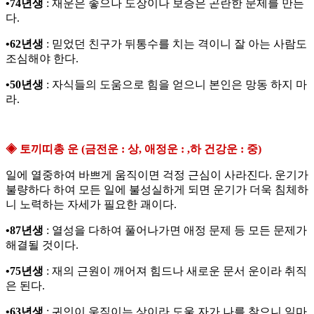
•74년생
: 재운은 좋으나 도장이나 보증은 곤란한 문제를 만든
다.
•62년생
: 믿었던 친구가 뒤통수를 치는 격이니 잘 아는 사람도
조심해야 한다.
•50년생
: 자식들의 도움으로 힘을 얻으니 본인은 망동 하지 마
라.
◈ 토끼띠총 운 (금전운 : 상, 애정운 : ,하 건강운 : 중)
일에 열중하여 바쁘게 움직이면 걱정 근심이 사라진다. 운기가
불량하다 하여 모든 일에 불성실하게 되면 운기가 더욱 침체하
니 노력하는 자세가 필요한 괘이다.
•87년생
: 열성을 다하여 풀어나가면 애정 문제 등 모든 문제가
해결될 것이다.
•75년생
: 재의 근원이 깨어져 힘드나 새로운 문서 운이라 취직
은 된다.
•63년생
: 귀인이 움직이는 상이라 도울 자가 나를 찾으니 일마