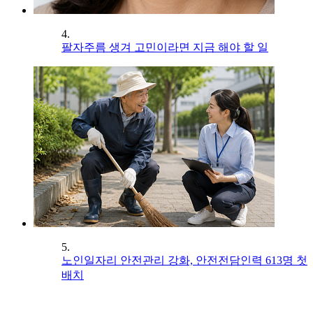
4.
팔자주름 생겨 고민이라면 지금 해야 할 일
5.
노인일자리 안전관리 강화, 안전전담인력 613명 첫
배치