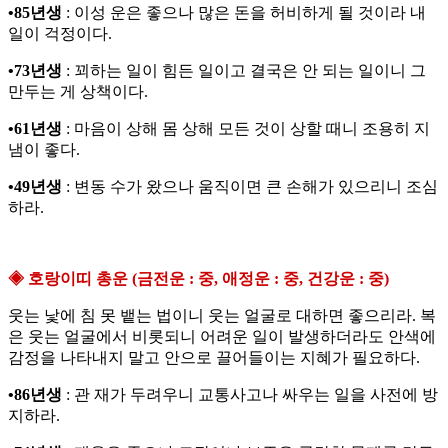
•85년생
: 이성 운은 좋으나 많은 돈을 허비하게 될 것이라 내
일이 걱정이다.
•73년생
: 꾀하는 일이 힘든 일이고 결국은 안 되는 일이니 그
만두는 게 상책이다.
•61년생
: 마음이 상해 몸 상해 모든 것이 상할 때니 조용히 지
냄이 좋다.
•49년생
: 변동 수가 왔으나 움직이면 큰 손해가 있으리니 조심
하라.
◈ 호랑이띠 총운 (금전운 : 중, 애정운 : 중, 건강운 : 중)
웃는 낯에 침 못 뱉는 법이니 웃는 얼굴로 대하면 좋으리라. 복
은 웃는 얼굴에서 비롯되니 어려운 일이 발생하더라도 안색에
감정을 나타내지 말고 안으로 끌어들이는 지혜가 필요하다.
•86년생
: 관 재가 두려우니 교통사고나 싸우는 일을 사전에 방
지하라.