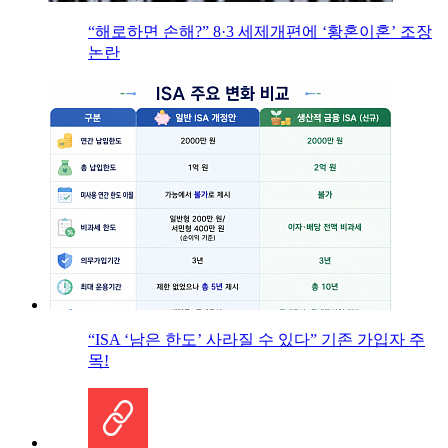
“해로하면 손해?” 8·3 세제개편에 ‘황혼이혼’ 조장
논란
“ISA ‘남은 한도’ 사라질 수 있다” 기존 가입자 주
목!