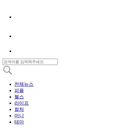
전체뉴스
피플
헬스
라이프
컬처
머니
테마