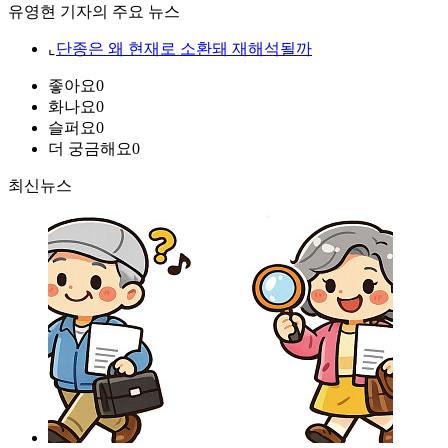
유영현 기자의 주요 뉴스
⌞
단종은 왜 현재로 소환돼 재해석될까
좋아요
0
화나요
0
슬퍼요
0
더 궁금해요
0
최신뉴스