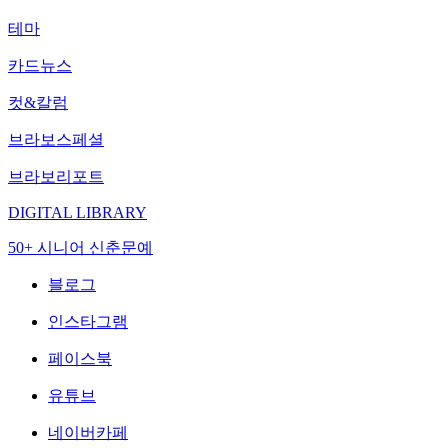
테마
카드뉴스
컷&칼럼
브라보스페셜
브라보리포트
DIGITAL LIBRARY
50+ 시니어 신춘문예
블로그
인스타그램
페이스북
유튜브
네이버카페