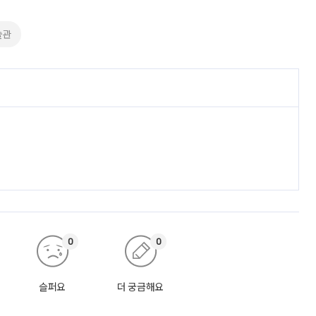
술관
0
0
슬퍼요
더 궁금해요