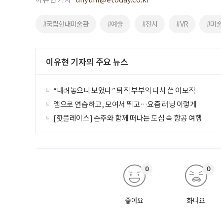
#국립현대미술관
#예술
#전시
#VR
#미
이유현 기자의 주요 뉴스
“내려놓으니 보였다” 퇴직 부부의 다시 쓴 이모작
앱으로 연습하고, 모여서 뛰고…요즘 러닝 이렇게
[핫플레이스] 손주와 함께 떠나는 도심 속 항공 여행
0
0
좋아요
화나요