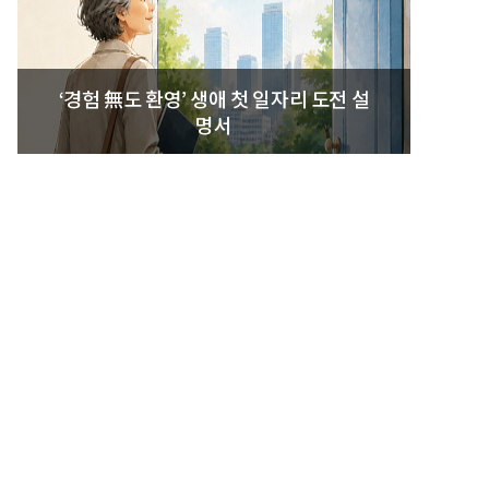
‘경험 無도 환영’ 생애 첫 일자리 도전 설
명서