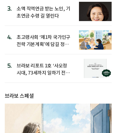
3.
소액 직역연금 받는 노인, 기
초연금 수령 길 열린다
4.
초고령사회 ‘제1차 국가인구
전략 기본계획’에 담길 정책
은
5.
브라보 리포트 1호 ‘사오정
시대, 73세까지 일하기 전략’
발간
브라보 스페셜