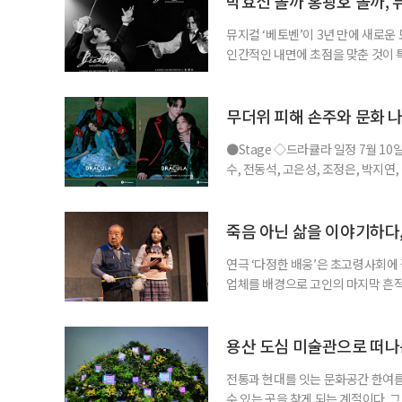
박효신 볼까 홍광호 볼까, 
뮤지컬 ‘베토벤’이 3년 만에 새로운
인간적인 내면에 초점을 맞춘 것이
을 맡아 화제를 더했다. ◇공연 소개
비히 반 베토벤 : 박효신, 홍광호, •
현, •프란츠 브렌타노 : 박시원, 최호
무더위 피해 손주와 문화 나
●Stage ◇드라큘라 일정 7월 10
수, 전동석, 고은성, 조정은, 박지연
라큘라’는 브램 스토커의 동명 소설을
작의 운명적인 사랑을 웅장한 음악과
은성이 새롭게 드라큘라 역에 합류해
죽음 아닌 삶을 이야기하다,
연극 ‘다정한 배웅’은 초고령사회에 
업체를 배경으로 고인의 마지막 흔적
할까, 그리고 남겨진 사람들은 어떤 
극이 향하는 곳은 오늘의 삶이다. ◇
아트홀 출연 •반춘배 : 장용, 서인석 
용산 도심 미술관으로 떠나
전통과 현대를 잇는 문화공간 한여름
수 있는 곳을 찾게 되는 계절이다. 