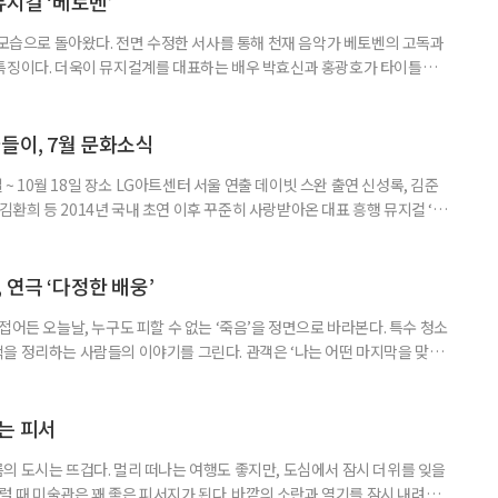
뮤지컬 ‘베토벤’
 모습으로 돌아왔다. 전면 수정한 서사를 통해 천재 음악가 베토벤의 고독과
 특징이다. 더욱이 뮤지컬계를 대표하는 배우 박효신과 홍광호가 타이틀롤
 일정 8월 11일까지 장소 세종문화회관 대극장 연출 길 메머트 출연 •루드
안토니 브렌타노 : 윤공주, 김지현, 김지우, •카스파 반 베토벤 : 신성민, 김도
중, •베티마 브렌타노 : 성민재, 유연정 등 러닝
들이, 7월 문화소식
일 ~ 10월 18일 장소 LG아트센터 서울 연출 데이빗 스완 출연 신성록, 김준
, 김환희 등 2014년 국내 초연 이후 꾸준히 사랑받아온 대표 흥행 뮤지컬 ‘드
 원작으로 한다. 400년 넘는 세월 동안 단 한 사람만을 사랑한 드라큘라 백
 화려한 무대로 그려낸다.이번 시즌에는 신성록, 김준수, 전동석에 이어 고
 각기 다른 매력의 드라큘라를 선보인다. 드라큘
 연극 ‘다정한 배웅’
접어든 오늘날, 누구도 피할 수 없는 ‘죽음’을 정면으로 바라본다. 특수 청소
을 정리하는 사람들의 이야기를 그린다. 관객은 ‘나는 어떤 마지막을 맞이
시간을 견뎌낼까’ 스스로에게 묻게 된다. 죽음을 이야기하지만, 결국 이 연
공연 소개 일정 7월 26일까지(수·목·금 공연) 장소 KT&G 상상마당 대치
•박민재 & 한달수 : 정겨운, 금동현 •윤선영 : 서권
는 피서
의 도시는 뜨겁다. 멀리 떠나는 여행도 좋지만, 도심에서 잠시 더위를 잊을
그럴 때 미술관은 꽤 좋은 피서지가 된다. 바깥의 소란과 열기를 잠시 내려놓