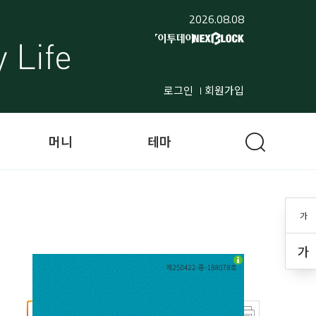
2026.08.08
로그인
회원가입
머니
테마
가
가
선호매체 추가