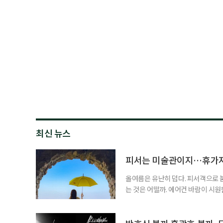
최신 뉴스
피서는 미술관이지…휴가지
올여름은 유난히 덥다. 피서객으로 
는 것은 어떨까. 에어컨 바람이 시
을 걷는 시간. 예술과 휴식을 함께 누
름 여행길, 자연과 예술을 함께 만날
드 강릉 여행을 계획하고 있다면 하