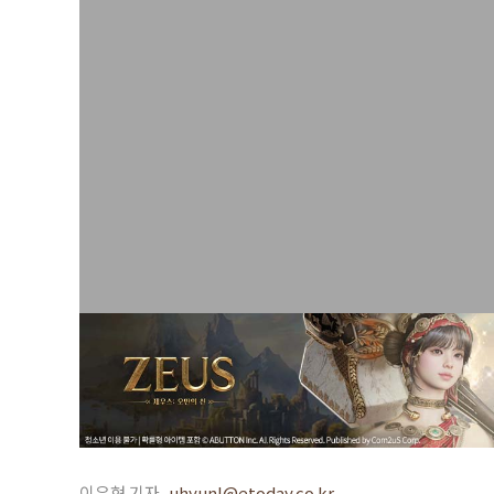
이유현 기자
uhyunl@etoday.co.kr