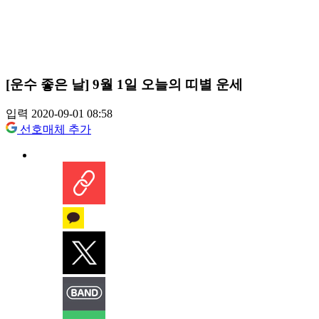
[운수 좋은 날] 9월 1일 오늘의 띠별 운세
입력 2020-09-01 08:58
선호매체 추가