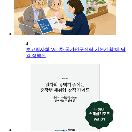
4.
초고령사회 ‘제1차 국가인구전략 기본계획’에 담
길 정책은