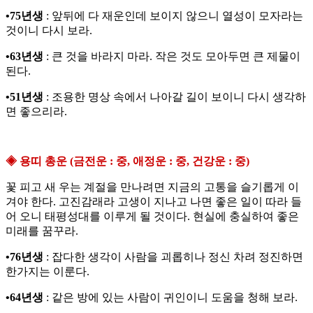
•75년생
: 앞뒤에 다 재운인데 보이지 않으니 열성이 모자라는
것이니 다시 보라.
•63년생
: 큰 것을 바라지 마라. 작은 것도 모아두면 큰 제물이
된다.
•51년생
: 조용한 명상 속에서 나아갈 길이 보이니 다시 생각하
면 좋으리라.
◈ 용띠 총운 (금전운 : 중, 애정운 : 중, 건강운 : 중)
꽃 피고 새 우는 계절을 만나려면 지금의 고통을 슬기롭게 이
겨야 한다. 고진감래라 고생이 지나고 나면 좋은 일이 따라 들
어 오니 태평성대를 이루게 될 것이다. 현실에 충실하여 좋은
미래를 꿈꾸라.
•76년생
: 잡다한 생각이 사람을 괴롭히나 정신 차려 정진하면
한가지는 이룬다.
•64년생
: 같은 방에 있는 사람이 귀인이니 도움을 청해 보라.