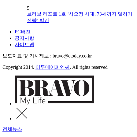
5.
브라보 리포트 1호 ‘사오정 시대, 73세까지 일하기
전략’ 발간
PC버전
공지사항
사이트맵
보도자료 및 기사제보 : bravo@etoday.co.kr
Copyright 2014.
이투데이피엔씨
. All rights reserved
전체뉴스