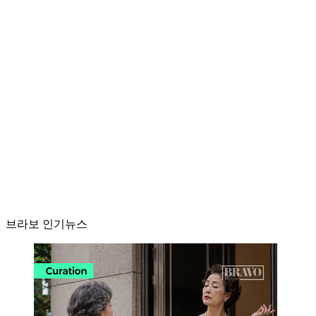
브라보 인기뉴스