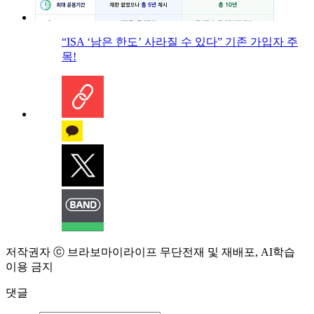
“ISA ‘남은 한도’ 사라질 수 있다” 기존 가입자 주
목!
저작권자 ⓒ 브라보마이라이프 무단전재 및 재배포, AI학습
이용 금지
댓글