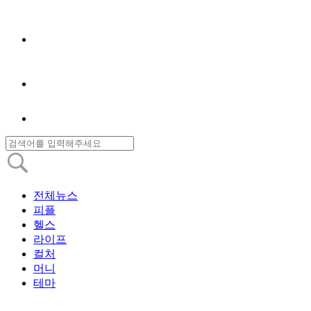
전체뉴스
피플
헬스
라이프
컬처
머니
테마