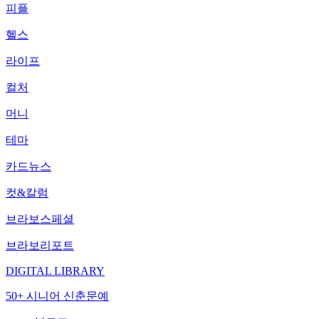
피플
헬스
라이프
컬처
머니
테마
카드뉴스
컷&칼럼
브라보스페셜
브라보리포트
DIGITAL LIBRARY
50+ 시니어 신춘문예