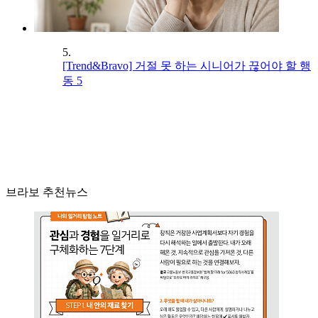
5.
[Trend&Bravo] 거절 못 하는 시니어가 끊어야 할 행
동 5
브라보 추천뉴스