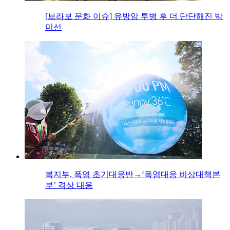
[브라보 문화 이슈] 유방암 투병 후 더 단단해진 박
미선
복지부, 폭염 초기대응반→‘폭염대응 비상대책본
부’ 격상 대응