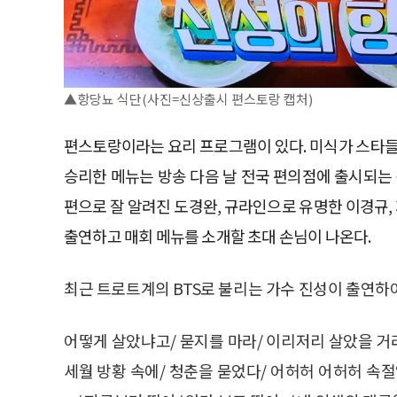
▲항당뇨 식단(사진=신상출시 편스토랑 캡처)
편스토랑이라는 요리 프로그램이 있다. 미식가 스타들
승리한 메뉴는 방송 다음 날 전국 편의점에 출시되는
편으로 잘 알려진 도경완, 규라인으로 유명한 이경규,
출연하고 매회 메뉴를 소개할 초대 손님이 나온다.
최근 트로트계의 BTS로 불리는 가수 진성이 출연하
어떻게 살았냐고/ 묻지를 마라/ 이리저리 살았을 거라
세월 방황 속에/ 청춘을 묻었다/ 어허허 어허허 속절