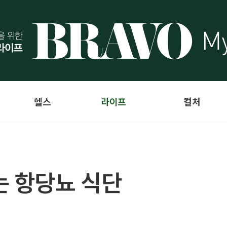
헬스
라이프
컬처
는 항당뇨 식단