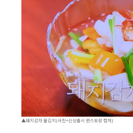
▲돼지감자 물김치(사진=신상출시 편스토랑 캡처)