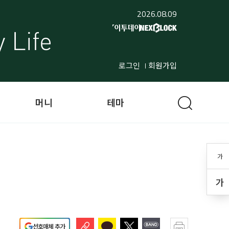
2026.08.09
로그인
회원가입
머니
테마
가
가
선호매체 추가