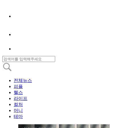
전체뉴스
피플
헬스
라이프
컬처
머니
테마