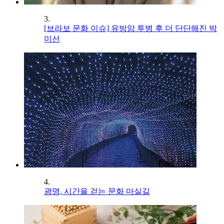
3.
[브라보 문화 이슈] 유방암 투병 후 더 단단해진 박
미선
4.
광명, 시간을 걷는 문화 마실길