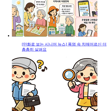
[만화로 보는 시니어 뉴스] 폭염 속 치매어르신 더
촘촘히 살펴요