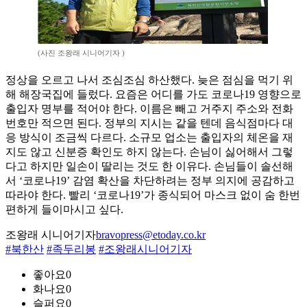
(사진 조왕래 시니어기자 )
정상을 오르고 나서 조심조심 하산했다. 늦은 점심을 먹기 위
해 해장국집에 들렀다. 요즘은 어디를 가도 코로나19 영향으로
출입자 명부를 적어야 한다. 이름은 빼고 거주지 주소와 전화
번호만 적으면 된다. 정부의 지시는 같을 텐데 음식점마다 대
응 방식이 조금씩 다르다. 소규모 업소는 출입자의 체온을 재
지도 않고 신분증 확인도 하지 않는다. 손님이 싫어해서 그렇
다고 하지만 일손이 딸리는 것도 한 이유다. 손님들이 솔선해
서 ‘코로나19’ 감염 확산을 차단하려는 정부 의지에 공감하고
따라야 한다. 빨리 ‘코로나19’가 종식되어 마스크 없이 숨 한번
편하게 들이마시고 싶다.
조왕래 시니어기자
bravopress@etoday.co.kr
#북한산
#족두리봉
#조왕래시니어기자
좋아요
0
화나요
0
슬퍼요
0