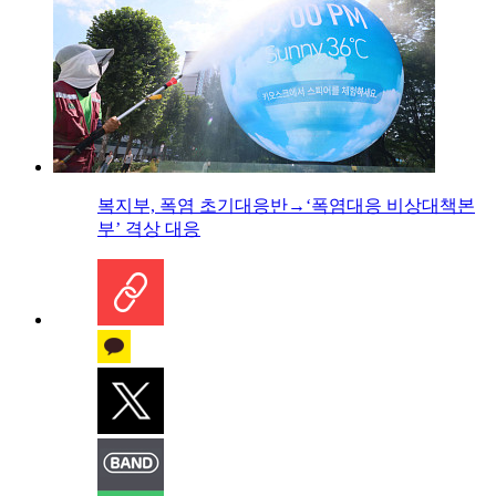
복지부, 폭염 초기대응반→‘폭염대응 비상대책본
부’ 격상 대응