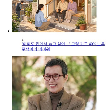
2.
‘아파도 집에서 늙고 싶어…’ 고령 가구 40% 노후
주택이라 어려워