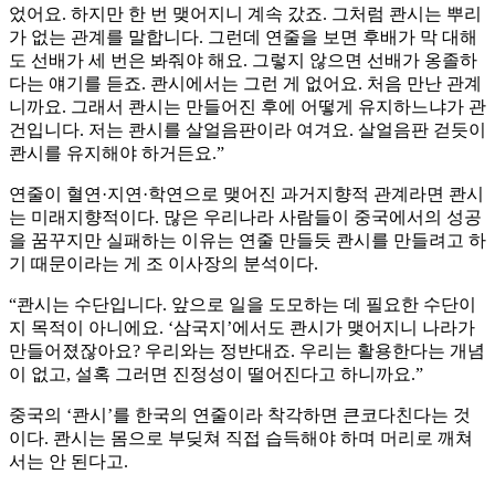
었어요. 하지만 한 번 맺어지니 계속 갔죠. 그처럼 콴시는 뿌리
가 없는 관계를 말합니다. 그런데 연줄을 보면 후배가 막 대해
도 선배가 세 번은 봐줘야 해요. 그렇지 않으면 선배가 옹졸하
다는 얘기를 듣죠. 콴시에서는 그런 게 없어요. 처음 만난 관계
니까요. 그래서 콴시는 만들어진 후에 어떻게 유지하느냐가 관
건입니다. 저는 콴시를 살얼음판이라 여겨요. 살얼음판 걷듯이
콴시를 유지해야 하거든요.”
연줄이 혈연·지연·학연으로 맺어진 과거지향적 관계라면 콴시
는 미래지향적이다. 많은 우리나라 사람들이 중국에서의 성공
을 꿈꾸지만 실패하는 이유는 연줄 만들듯 콴시를 만들려고 하
기 때문이라는 게 조 이사장의 분석이다.
“콴시는 수단입니다. 앞으로 일을 도모하는 데 필요한 수단이
지 목적이 아니에요. ‘삼국지’에서도 콴시가 맺어지니 나라가
만들어졌잖아요? 우리와는 정반대죠. 우리는 활용한다는 개념
이 없고, 설혹 그러면 진정성이 떨어진다고 하니까요.”
중국의 ‘콴시’를 한국의 연줄이라 착각하면 큰코다친다는 것
이다. 콴시는 몸으로 부딪쳐 직접 습득해야 하며 머리로 깨쳐
서는 안 된다고.