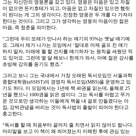
그는 자신만의 영웅론을 갖고 있다. 영웅은 마음은 있고 자질
이 없으면 돈키호테가 되고, 마음은 없고 자질만 있으면 햄릿
이 된다는 게 그의 생각이다. 진정한 영웅은 두 개를 다 가져야
한다는 것이다. 그리고 그가 생각하는 영웅의 마음이란 젊은
마음, 즉 청춘을 의미한다.
“그런데 우리 또래가 만나서 하는 얘기의 95%는 옛날 얘기예
요. 그래서 제가 나가는 모임에서 ‘절대로 어제 골프 친 얘기
하지 말자, 미래에 뭘 할 건지를 얘기하자’는 원칙을 세웠던 적
도 있어요. 그런데 몇 달 해보니 한계가 와서, 아예 젊은 강사를
초빙해 강의를 듣기도 했죠.”
그러고 보니 그는 국내에서 가장 오래된 독서모임인 서울과학
종합대학원(aSSIST)의 경영자 독서모임(MBS)을 운영하고 있
기도 하다. 이 모임에서는 1년에 책 40권을 읽는데, 올해로 25
년을 했으니 1000권을 읽은 셈이다. 그는 독서를 어렵고 무거
운 것으로만 생각하는 이들에게 책을 내 걸로 만들겠다는 아
집, 강박관념을 버리는 것이 독서법의 출발이 되어야 한다고
충고한다.
“독서를 할 때 처음부터 끝까지 줄 치면서 읽지 않아도 됩니다.
머리말을 보고 이 책이 왜 씌어졌는지 이해한 후에 관심 있는