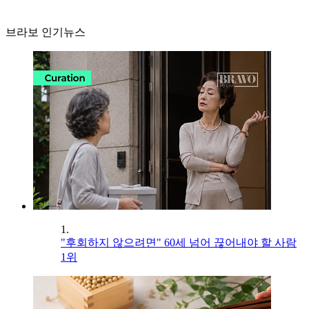
브라보 인기뉴스
1.
"후회하지 않으려면" 60세 넘어 끊어내야 할 사람
1위