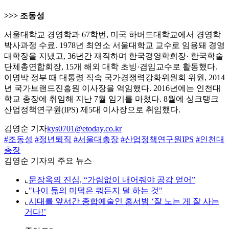
>>> 조동성
서울대학교 경영학과 67학번, 미국 하버드대학교에서 경영학
박사과정 수료. 1978년 최연소 서울대학교 교수로 임용돼 경영
대학장을 지냈고, 36년간 재직하며 한국경영학회장· 한국학술
단체총연합회장, 15개 해외 대학 초빙·겸임교수로 활동했다.
이명박 정부 때 대통령 직속 국가경쟁력강화위원회 위원, 2014
년 국가브랜드진흥원 이사장을 역임했다. 2016년에는 인천대
학교 총장에 취임해 지난 7월 임기를 마쳤다. 8월에 싱크탱크
산업정책연구원(IPS) 제5대 이사장으로 취임했다.
김영순 기자
kys0701@etoday.co.kr
#조동성
#정년퇴직
#서울대총장
#산업정책연구원IPS
#인천대
총장
김영순 기자의 주요 뉴스
⌞
문장옥의 진심, “가림없이 내어줘야 공감 얻어”
⌞
"나이 듦의 미덕은 뭐든지 덜 하는 것"
⌞
시대를 앞서간 종합예술인 홍서범 ‘잘 노는 게 잘 사는
거다!’