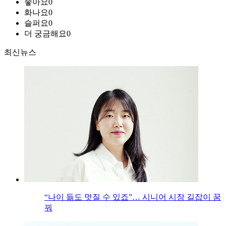
좋아요
0
화나요
0
슬퍼요
0
더 궁금해요
0
최신뉴스
“나이 듦도 멋질 수 있죠”… 시니어 시장 길잡이 꿈
꿔