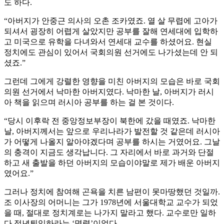
도 하다.
“아버지가 안중근 의사의 오촌 조카였죠. 열 살 무렵에 고아가
되셔서 굉장히 어렵게 살았지만 공부를 잘해 연세대에 입학하
고 미국으로 유학을 다녀와서 연세대 교수를 하셨어요. 현실
정치에도 관심이 있어서 국회의원 선거에도 나가셨는데 안 되
셨죠.”
그런데 그에게 강렬한 영향을 미친 아버지의 모습은 바로 국회
의원 선거에서 낙마한 아버지였다. 낙마한 날, 아버지가 러시
아 책을 읽으며 러시아 공부를 하는 걸 본 것이다.
“당시 이후락 전 중앙정보부장이 북한에 갔을 때였죠. 낙마한
날, 아버지께서는 앞으로 우리나라가 발전할 것 같은데 러시아
가 어떻게 나올지 알아야겠다며 공부를 하시는 거였어요. 그날
의 충격이 지금도 생각납니다. 그 자리에서 바로 과거와 단절
하고 새 출발을 하던 아버지의 모습이야말로 제가 배운 아버지
였어요.”
그러나 정치에 참여해 곤욕을 치른 남편이 못마땅했던 것일까.
조 이사장의 어머니는 그가 1978년에 서울대학교 교수가 되었
을 때, 절대로 정치계로는 나가지 말라고 했다. 교수로만 일하
다 정년퇴임하라는 ‘명령’이었다.