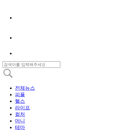
전체뉴스
피플
헬스
라이프
컬처
머니
테마