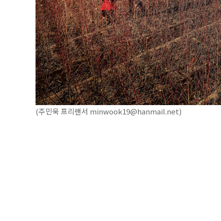
(주민욱 프리랜서 minwook19@hanmail.net)