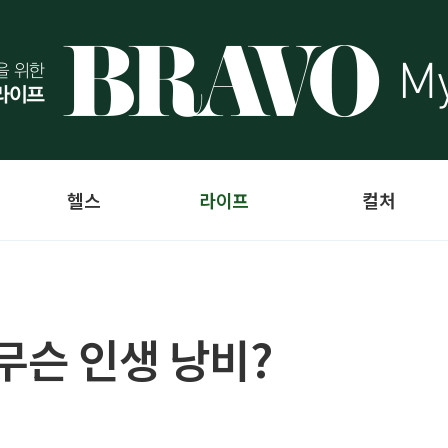
헬스
라이프
컬처
무슨 인생 낭비?