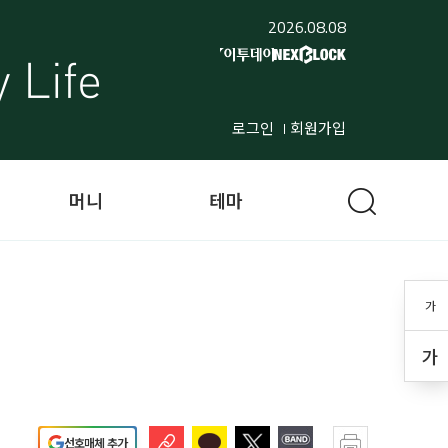
2026.08.08
로그인
회원가입
머니
테마
가
가
선호매체 추가