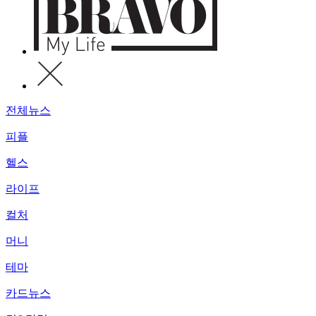
전체뉴스
피플
헬스
라이프
컬처
머니
테마
카드뉴스