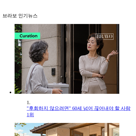
브라보 인기뉴스
1.
"후회하지 않으려면" 60세 넘어 끊어내야 할 사람
1위