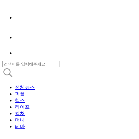
전체뉴스
피플
헬스
라이프
컬처
머니
테마