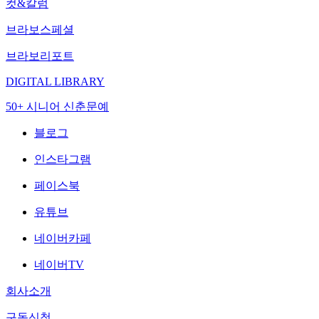
컷&칼럼
브라보스페셜
브라보리포트
DIGITAL LIBRARY
50+ 시니어 신춘문예
블로그
인스타그램
페이스북
유튜브
네이버카페
네이버TV
회사소개
구독신청