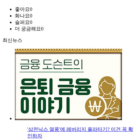
좋아요
0
화나요
0
슬퍼요
0
더 궁금해요
0
최신뉴스
'삼전닉스 열풍'에 레버리지 올라타기? 이건 꼭 확
인하자