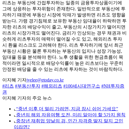
리츠는 부동산에 간접투자하는 일종의 금융투자상품이기에
그에 상응하는 투자위험이 존재한다. 일반적으로 부동산에 투
자하기 때문에 부동산 시장에 악재가 발생하면 리츠도 영향을
받는다. 가령 경기침체로 보유한 부동산 임대율이 하락하면 투
자한 리츠의 배당수익이 줄고, 부동산의 시장가치가 떨어지면
리츠의 시장가격도 떨어진다. 금리가 인상되는 경우 채권과 비
슷하게 리츠투자의 매력이 떨어질 수도 있고, 해외리츠 투자
시 환율 리스크도 고려해야 한다. 리츠 투자하기에 앞서 최근
부동산 시황은 물론 투자하는 부동산의 입지나 성장 가능성,
임대율 등을 분석해야 한다. 노후 생활을 위한 현금흐름이 목
적이라면 일시적으로 배당수익률이 높은 리츠보다는 꾸준히
안정된 배당을 줄 수 있는 리츠에 투자하는 것이 바람직하다.
이지혜 기자
jyelee@etoday.co.kr
#리츠
#부동산투자
#해외리츠
#100세시대연구소
#NH투자증
권
이지혜 기자의 주요 뉴스
⌞
“중년 이후 더 멀리 가려면, 지금 잠시 쉬어 가세요”
⌞
중년의 해외 자유여행 도전, 미리 알아야 할 5가지 원칙
⌞
중장년 재취업 양날의 검, 민간 자격증 딸지 말지 고민
이라면?