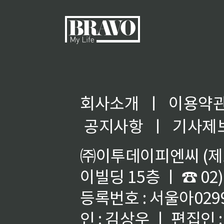
회사소개
ㅣ
이용약
공지사항
ㅣ
기사제
㈜이투데이피엔씨 (제호
이빌딩 15층 ㅣ ☎ 02)
등록번호 : 서울아02992
인 : 김상우 ㅣ 편집인