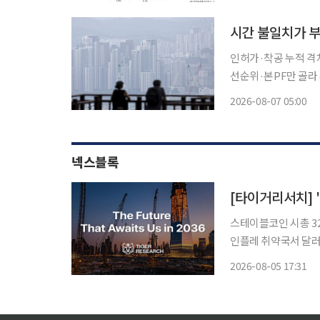
국토지주택공사(LH)는 
시간 불일치가 부
인허가·착공 누적 격차
선순위·본PF만 골라 투자 프로젝트파이낸싱(PF) 건전성 규제가 내년부
을 대신할 자기자본 
2026-08-07 05:00
펀드와 기관투자가의 
넥스블록
스테이블코인 시총 32
인플레 취약국서 달러
산거래·체인 통합·AI 에이
2026-08-05 17:31
발간한 ‘2036년, 