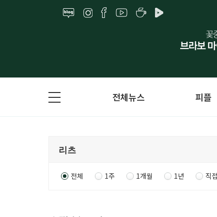
전체뉴스
피플
전체
1주
1개월
1년
직