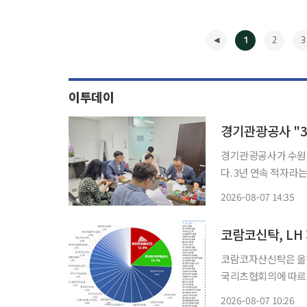
1
2
3
이투데이
경기관광공사가 수원시
다. 3년 연속 적자라
일 이투데이 취재를 
2026-08-07 14:35
안 간담회에서 수원시
◀
코람코신탁, LH
코람코자산신탁은 올해 
국리츠협회의에 따르면 
을 운용해 국내 리츠 시장점유
2026-08-07 10:26