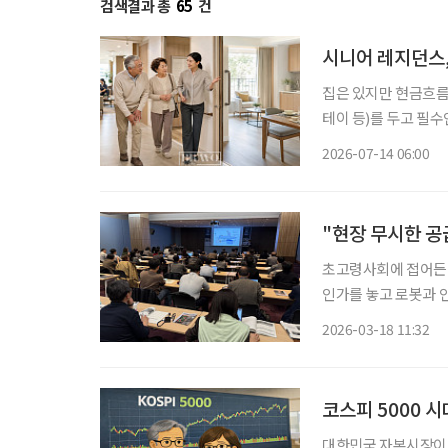
검색결과 총
65
건
시니어 레지던스
집은 있지만 현금흐름
테이 등)를 두고 필
선택지가 될 수 있을까? 우리나라는 빠르게 초고령사회로 들어섰다. 고령층이 늘
2026-07-14 06:00
데, 75세 이상 후기
"현장 무시한 공
초고령사회에 접어든 
인가를 놓고 로봇과 
열린 ‘2026 로봇미
2026-03-18 11:32
로봇 기술이 노년의 삶
코스피 5000 
대한민국 자본시장이 