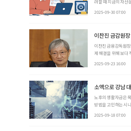
려할 때 지금의 자산
언론을 통해 국민연금
2025-09-30 07:00
학과 자산 배분 원칙
고자
이찬진 금감원장 
이찬진 금융감독원장은
제 해결을 위해 보다 
금융투자협회에서 열린
2025-09-23 16:00
소액으로 강남 대
노후의 생활자금은 목
방법을 고민하는 시니
불리 투자하는 것이 
2025-09-18 07:00
관심을