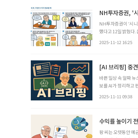
NH투자증권, '
NH투자증권이 '시니
했다고 12일 밝혔다. 은퇴 이후 노후 자금 운용에 대한 고민이 큰 고객들을 다양한 인컴
(Income)형 투자상품을 한눈
2025-11-12 16:25
의 자산 운용에서 벗
[AI 브리핑] 중
바쁜 일상 속 알짜 뉴
보를 AI가 정리하고 편집국 기자가 
보다 퇴직 후 재고용”
2025-11-11 09:38
위한 해법으로 ‘퇴직 
수익률 높이기 전
왕 씨는 오랫동안 예