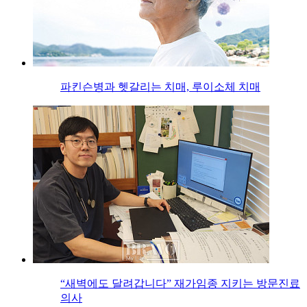
파킨슨병과 헷갈리는 치매, 루이소체 치매
“새벽에도 달려갑니다” 재가임종 지키는 방문진료
의사