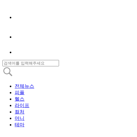
전체뉴스
피플
헬스
라이프
컬처
머니
테마