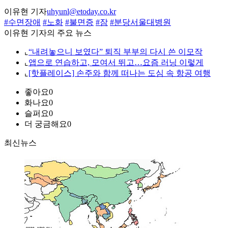
이유현 기자
uhyunl@etoday.co.kr
#수면장애
#노화
#불면증
#잠
#분당서울대병원
이유현 기자의 주요 뉴스
⌞
“내려놓으니 보였다” 퇴직 부부의 다시 쓴 이모작
⌞
앱으로 연습하고, 모여서 뛰고…요즘 러닝 이렇게
⌞
[핫플레이스] 손주와 함께 떠나는 도심 속 항공 여행
좋아요
0
화나요
0
슬퍼요
0
더 궁금해요
0
최신뉴스