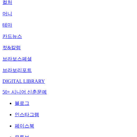
컬처
머니
테마
카드뉴스
컷&칼럼
브라보스페셜
브라보리포트
DIGITAL LIBRARY
50+ 시니어 신춘문예
블로그
인스타그램
페이스북