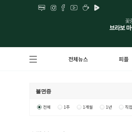
전체뉴스
피플
전체
1주
1개월
1년
직