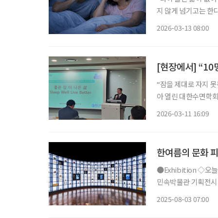
지 않게 넘기고는 한
나는 경우도 많다. 
2026-03-13 08:00
“잠을 제대로 자지 못
아 열린 대한수면학회 
질’이 개인의 생활 
2026-03-11 16:09
11일 서울성모병원에
한여름의 문화 
●Exhibition ◇오늘도, 기념: 우리가 기념품을 간직하는 이유 일정 9월 14일까지 장소 국립
민속박물관 기획전시실
다. 조선 후기부터 오
2025-08-03 07:00
애주기 속 이정표 △