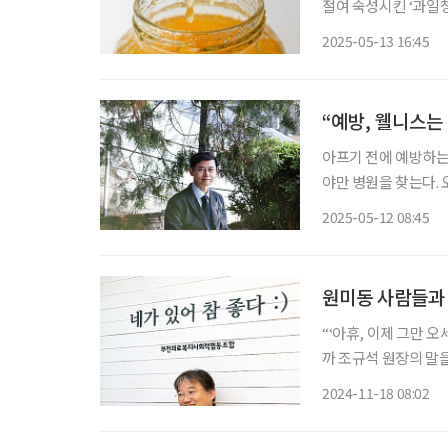
절여 숙성시킨 ‘과일청
‘코리안 시럽(Korea
2025-05-13 16:45
되고 있다. 특히 미
“예방, 웰니스는
아프기 전에 예방하는
야만 병원을 찾는다.
그 변화의 한가운데 ‘웰
2025-05-12 08:45
살아가기 위한 전략”
원미동 사람들과 
“‘아휴, 이제 그만 
까 조규석 원장의 말
전화를 걸어 궁금한 걸
2024-11-18 08:02
곳’이라는 부천시민