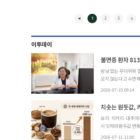
1
2
3
4
이투데이
불면증 환자 81
밤낮 없는 무더위와 
오지 않는다고 수면제
용을 초래할 수 있다는 경고가 나온다. 최근 부산에
2026-07-15 09:14
80대 A씨가 판단력
◀
치솟는 원둣값, 
보리·치커리·대추야자
시 잇따라원두값 변동성·건강 수요
늘면서 원두를 쓰지 
2026-07-11 11:00