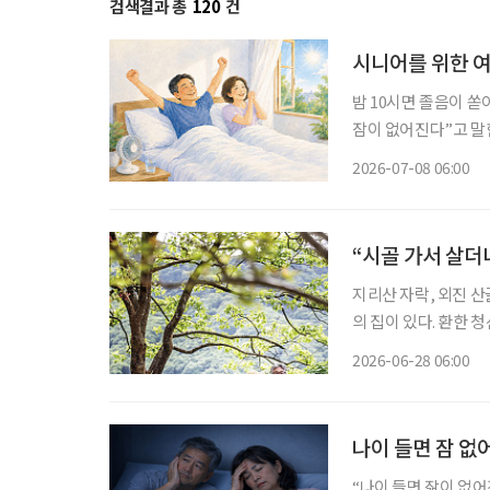
검색결과 총
120
건
시니어를 위한 여
밤 10시면 졸음이 쏟
잠이 없어진다”고 말한다. 정말 그럴까. 대한수면
태’에 따르면 한국인의
2026-07-08 06:00
로 나타났다. 숙면을 
“시골 가서 살더
지리산 자락, 외진 산골
의 집이 있다. 환한 
광은 수려하다. 오로지
2026-06-28 06:00
지없이 해맑은 경관이
나이 들면 잠 없
“나이 들면 잚이 없어