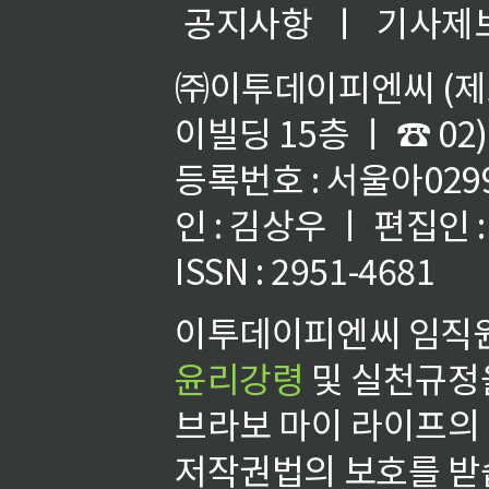
공지사항
ㅣ
기사제
㈜이투데이피엔씨 (제호
이빌딩 15층 ㅣ ☎ 02)
등록번호 : 서울아02992
인 : 김상우 ㅣ 편집인
ISSN : 2951-4681
이투데이피엔씨 임직원
윤리강령
및 실천규정을
브라보 마이 라이프의
저작권법의 보호를 받