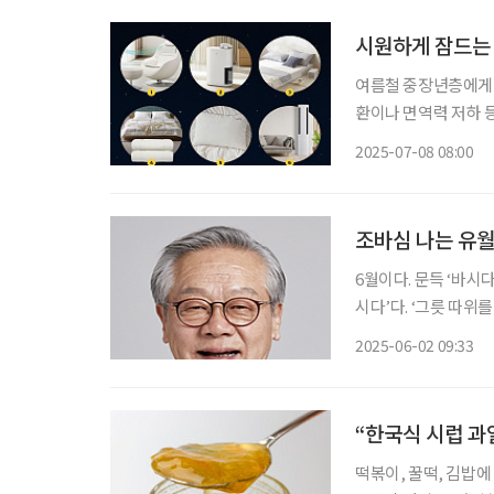
시원하게 잠드는 
여름철 중장년층에게 
환이나 면역력 저하 등
해 잠 못 이루는 밤
2025-07-08 08:00
아
조바심 나는 유
6월이다. 문득 ‘바시
시다’다. ‘그릇 따위
을 털어내는 일을 뜻하
2025-06-02 09:33
설에도 나온다. 곡식 
“한국식 시럽 과
떡볶이, 꿀떡, 김밥에