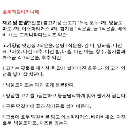
호두떡갈비카나페
재료 및 분량
(2인분) 불고기용 소고기 150g, 호두 3개, 방울토
마토 2개, 아스파라거스 4개, 참기름 1작은술, 꿀 1작은술, 베이
비 채소, 그라나파다노치즈 약간
고기양념
맛간장 2작은술, 설탕 1작은술, 간 마, 양파즙, 다진
표고버섯, 다진 대추, 다진 밤, 배즙, 다진 마늘, 청주, 참기름과
깨소금 각 1작은술, 후추 약간
1
고기는 핏물을 제거한 후 잘게 썰어 다진 호두 1개와 고기 양
념을 넣어 잘 치댄다.
2
방울토마토는 먹기 좋게 등분한다.
3
양념한 고기를 5등분하고 둥글납작하게 빚어 팬에서 굽는다.
4
구운 떡갈비에 꿀과 참기름을 섞어 바른다.
5
그릇에 호두 떡갈비를 담고 아스파라거스, 베이비채소, 다진
호두, 방울토마토, 치즈를 얹는다.