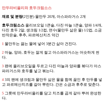
만두라비올리와 호두크림소스
재료 및 분량
(2인분) 물만두 20개, 아스파라거스 2개
호두크림소스
올리브오일 1큰술, 다진 마늘 1큰술, 양파 1/4개,
다진 호두 2알, 생크림 1/2컵, 면수(물만두 삶은 물) 1/2컵, 소금
반작은술, 후추, 파르메산치즈 약간
1
물만두는 끓는 물에 넣어 3분간 삶아 건진다.
2
마늘, 양파, 호두는 잘게 썰고 아스파라거스는 어슷하게 썬
다.
3
팬에 올리브오일을 두르고 다진 마늘과 양파를 볶다가 아스
파라거스와 호두를 넣고 볶는다.
4
3의 팬에 생크림과 물만두 삶은 물을 함께 끓인 후 만두를 넣
고 파르메산치즈를 갈아 뿌린다. 간은 소금과 후추로 맞춘다.
5
그릇에 만두라비올리를 담고 치즈를 곱게 갈아 뿌려 완성한
다.