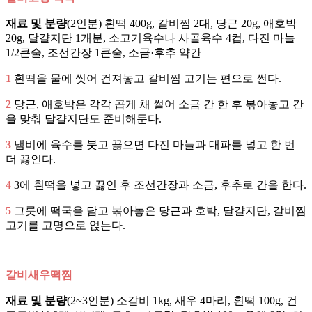
재료 및 분량
(2인분) 흰떡 400g, 갈비찜 2대, 당근 20g, 애호박
20g, 달걀지단 1개분, 소고기육수나 사골육수 4컵, 다진 마늘
1/2큰술, 조선간장 1큰술, 소금·후추 약간
1
흰떡을 물에 씻어 건져놓고 갈비찜 고기는 편으로 썬다.
2
당근, 애호박은 각각 곱게 채 썰어 소금 간 한 후 볶아놓고 간
을 맞춰 달걀지단도 준비해둔다.
3
냄비에 육수를 붓고 끓으면 다진 마늘과 대파를 넣고 한 번
더 끓인다.
4
3에 흰떡을 넣고 끓인 후 조선간장과 소금, 후추로 간을 한다.
5
그릇에 떡국을 담고 볶아놓은 당근과 호박, 달걀지단, 갈비찜
고기를 고명으로 얹는다.
갈비새우떡찜
재료 및 분량
(2~3인분) 소갈비 1kg, 새우 4마리, 흰떡 100g, 건