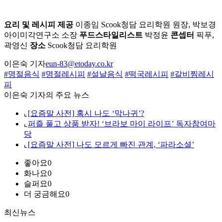
요리 및 레시피 제공
이종임 Scook청담 요리학원 원장, 박보경
아이미각연구소 소장
푸드스타일리스트
박정윤
콘셉터
픽푸,
곽영신
장소
Scook청담 요리학원
이은숙 기자
eun-83@etoday.co.kr
#명절음식
#명절레시피
#설날음식
#떡국레시피
#갈비찜레시
피
이은숙 기자의 주요 뉴스
⌞
[요즘말 사전] 혹시 나도 ‘막나귀’?
⌞
퍼즐 풀고 상품 받자! ‘브라보 마이 라이프’ 독자참여마
당
⌞
[요즘말 사전] 나도 모르게 빠진 관계, ‘파라소셜’
좋아요
0
화나요
0
슬퍼요
0
더 궁금해요
0
최신뉴스