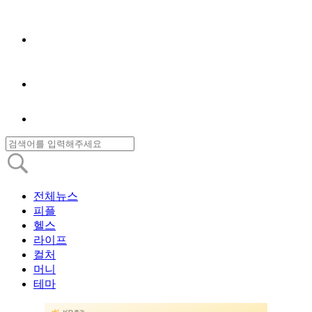
전체뉴스
피플
헬스
라이프
컬처
머니
테마