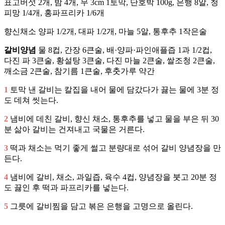
표고버섯 2개, 밤 4개, 무 3cm 1토막, 단호박 100g, 은행 8알, 청
피망 1/4개, 홍파프리카 1/6개
향신채소 양파 1/2개, 대파 1/2개, 마늘 5알, 통후추 1작은술
갈비양념
물 8컵, 간장 6큰술, 배·양파·파인애플즙 1과 1/2컵,
다진 파 3큰술, 황설탕 3큰술, 다진 마늘 2큰술, 쌀조청 2큰술,
깨소금 2큰술, 참기름 1큰술, 후춧가루 약간
1
토막 낸 갈비는 칼집을 내어 물에 담갔다가 끓는 물에 3분 정
도 데쳐 씻는다.
2
냄비에 데친 갈비, 향신 채소, 통후추를 넣고 물을 부은 뒤 30
분 삶아 갈비는 건져내고 국물은 거른다.
3
떡과 채소는 먹기 좋게 썰고 분량대로 섞어 갈비 양념장을 만
든다.
4
냄비에 갈비, 채소, 과일즙, 육수 4컵, 양념장을 붓고 20분 정
도 끓인 후 떡과 파프리카를 넣는다.
5
그릇에 갈비찜을 담고 볶은 은행을 고명으로 올린다.