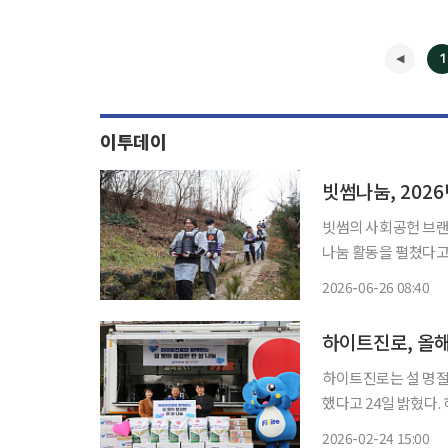
1
이투데이
빗썸나눔, 202
빗썸의 사회공헌 브랜드
나눔 활동을 펼쳤다고 
을 바탕으로, 단순 기
2026-06-26 08:40
이행하고 있다. 올해 
하이트진로, 올해
하이트진로는 설 명절
했다고 24일 밝혔다. 하이트진로는 서울·인천·광주·여수·김해·대구 등 전국 6개 밥차 운영
기관에 쌀과 식용유 약
2026-02-24 15:00