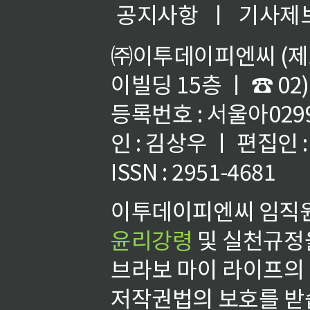
공지사항
ㅣ
기사제
㈜이투데이피엔씨 (제호
이빌딩 15층 ㅣ ☎ 02)
등록번호 : 서울아02992
인 : 김상우 ㅣ 편집인
ISSN : 2951-4681
이투데이피엔씨 임직원
윤리강령
및 실천규정을
브라보 마이 라이프의
저작권법의 보호를 받