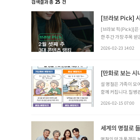
검색결과 총
25
건
[브라보 Pick]
[브라보 픽(Pick)
한 주간 가장 주목 
라이프는 시시각각 변
2026-02-23 14:02
니다. 2월 셋째 
[만화로 보는 시
설 명절은 가족이 모
함께 커집니다. 질병
고는 항상 주의해야 한다고 당부합니다. 먼저 기도
2026-02-15 07:00
음식은 평소보다 질기
세계의 명절로 
명절의 맛과 풍경은 