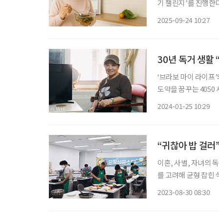
기 챌린지’를 진행한
줄이고 낭비 없는 식문화를 확산하기 
2025-09-24 10:27
폼을 통해 신청하면 
30년 독거 생활
‘브라보 마이 라이프
도약을 꿈꾸는 4050 
니다. 본지는 서울시
2024-01-25 10:29
“귀찮아 밥 걸러”
이혼, 사별, 자녀의 
를 고려해 균형 잡힌
끼니를 때우곤 한다.
2023-08-30 08:30