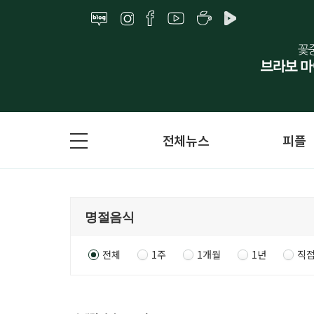
전체뉴스
피플
전체
1주
1개월
1년
직