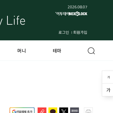
2026.08.07
로그인
회원가입
머니
테마
가
가
선호매체 추가