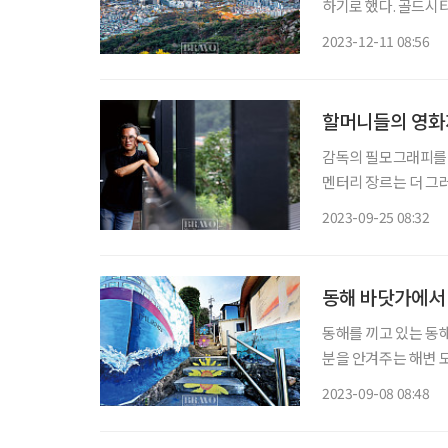
하기로 했다. 골드시티는 주거·취업·여가가 가능한 신도시로, 서울시가 추진하는 지방 상생
형 주거정책의 일환이
2023-12-11 08:56
할머니들의 영화
감독의 필모그래피를 
멘터리 장르는 더 그
독에게도 뚜렷한 변곡
2023-09-25 08:32
만발한 포스터가 등장한
동해 바닷가에서 
동해를 끼고 있는 동
분을 안겨주는 해변 
린 수산물로 생존을 이
2023-09-08 08:48
웅장한 만경창파를 보