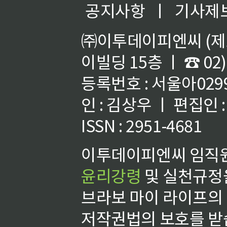
공지사항
ㅣ
기사제
㈜이투데이피엔씨 (제호
이빌딩 15층 ㅣ ☎ 02)
등록번호 : 서울아02992
인 : 김상우 ㅣ 편집인
ISSN : 2951-4681
이투데이피엔씨 임직원
윤리강령
및 실천규정을
브라보 마이 라이프의
저작권법의 보호를 받