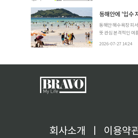
다. 이날 오후 1시
동해안에 '입수 
동해안 해수욕장 피
뜻 관심 본격적인 여름 휴가철을 맞아 동해안 해수욕장에 피서객이 몰린 가운데 너울성 파도
와 이안류 위험이 
2026-07-27 14:24
발송했다. 2
회사소개
ㅣ
이용약