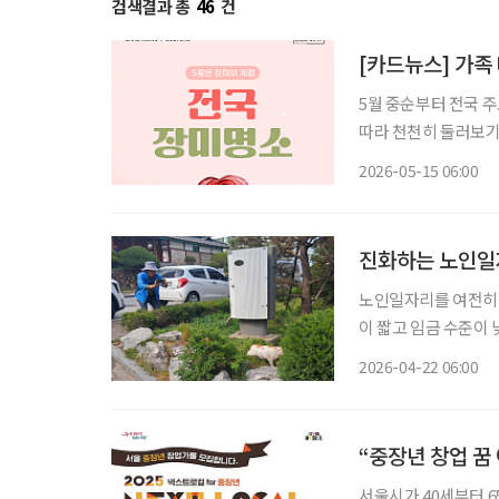
검색결과 총
46
건
[카드뉴스] 가족 
5월 중순부터 전국 
따라 천천히 둘러보기
기기 좋은 행사로 꼽힌다. 올해 장미축제는 서울 도심의 장미터널부터 강원도 
2026-05-15 06:00
길 수 있는 장미공원
진화하는 노인일자
노인일자리를 여전히 
이 짧고 임금 수준이 
는 의문이 뒤따른다. 그러나 한국노인인력개발원이 발표한 ‘2025년 노인 일자리 및 사회활동
2026-04-22 06:00
지원사업 실태조사’ 
“중장년 창업 꿈
서울시가 40세부터 65