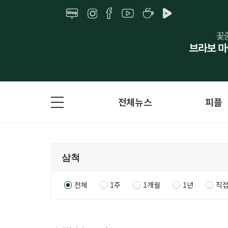
전체뉴스
피플
전체
1주
1개월
1년
직