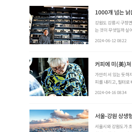
1000개 넘는 
강원도 강릉시 구정면
는 것이 무엇일까 싶어
도 달라 보이는 라디
2024-06-12 08:22
지만 라디오 박물관이
커피에 미(美)쳐
가만히 서 있는 듯하지
피를 내리고, 필터로
져 쌓이는 소리를 듣는
2024-04-16 08:34
서울-강원 상생형 
서울시와 강원도가 초