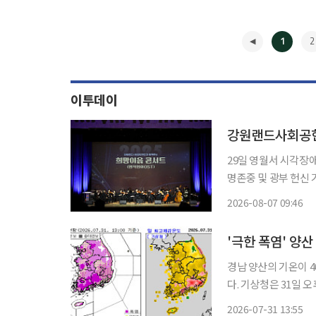
1
2
이투데이
29일 영월서 시각장
명존중 및 광부 헌신 기리
재단이 석탄산업 전환
2026-08-07 09:46
하기 위해 영월, 태백, 삼척
◀
은
'극한 폭염' 양
경남 양산의 기온이 
다. 기상청은 31일 오후 1시 10분 방재속보를 통해 부산 중부·서부와 경남 양산·창원·김해에
폭염중대경보가 발효 
2026-07-31 13:55