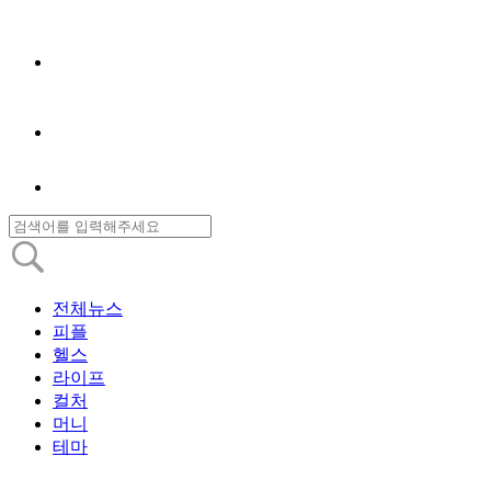
전체뉴스
피플
헬스
라이프
컬처
머니
테마