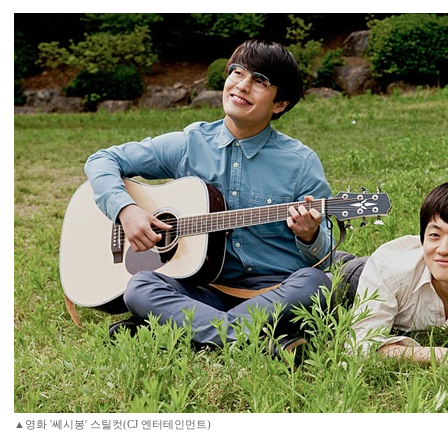
▲영화 '쎄시봉' 스틸컷(CJ 엔터테인먼트)