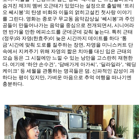
숨겨진 제3의 멤버 오근태가 있었다는 설정으로 출발해 ‘트리
오 쎄시봉’의 탄생 비화와 이들의 얽히고설킨 첫사랑 이야기
를 그린다. 영화는 종로구 무교동 음악감상실 ‘쎄시봉’과 주인
공들이 만들어나가는 음악을 중심으로 전개되면서, 시니어라
면 반가울 만한 에피소드를 군데군데 갖춰 놓는다. 특히 근태
(정우)와 자영(한효주)이 늦은 시간까지 데이트를 하다 ‘통
금’시간에 맞춰 도로를 질주하는 장면, 자영을 미니스커트 단
속에서 지켜주기 위해 자영의 짧은 치마를 대신 입은 근태의
모습 등은 그 시절에만 느낄 수 있는 낭만을 고스란히 재현한
다. 여기에 ‘하얀 손수건’, ‘담배가게 아가씨’, ‘딜라일라’, ‘웨딩
케이크’ 등 세월을 관통하는 명곡들은 덤. 신파적인 감성이 과
하다는 평이 있지만, 가벼운 마음으로 추억 여행을 떠나기엔
충분하다.