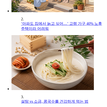
2.
‘아파도 집에서 늙고 싶어…’ 고령 가구 40% 노후
주택이라 어려워
3.
설탕 vs 소금, 콩국수를 건강하게 먹는 법