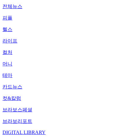
전체뉴스
피플
헬스
라이프
컬처
머니
테마
카드뉴스
컷&칼럼
브라보스페셜
브라보리포트
DIGITAL LIBRARY