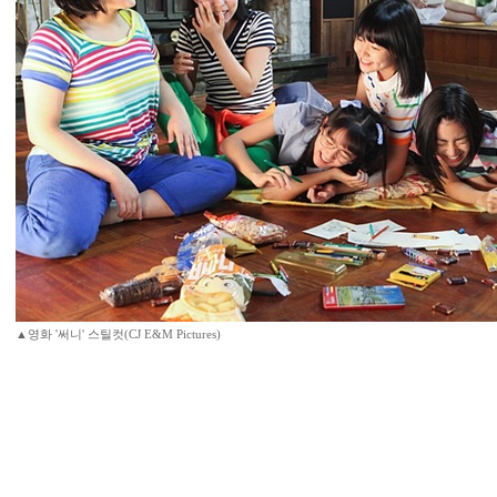
▲영화 '써니' 스틸컷(CJ E&M Pictures)