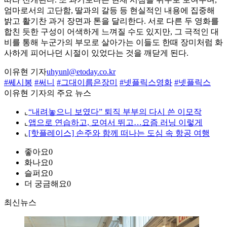
엄마로서의 고단함, 딸과의 갈등 등 현실적인 내용에 집중해
밝고 활기찬 과거 장면과 톤을 달리한다. 서로 다른 두 영화를
합친 듯한 구성이 어색하게 느껴질 수도 있지만, 그 극적인 대
비를 통해 누군가의 부모로 살아가는 이들도 한때 장미처럼 화
사하게 피어나던 시절이 있었다는 것을 깨닫게 된다.
이유현 기자
uhyunl@etoday.co.kr
#쎄시봉
#써니
#그대이름은장미
#넷플릭스영화
#넷플릭스
이유현 기자의 주요 뉴스
⌞
“내려놓으니 보였다” 퇴직 부부의 다시 쓴 이모작
⌞
앱으로 연습하고, 모여서 뛰고…요즘 러닝 이렇게
⌞
[핫플레이스] 손주와 함께 떠나는 도심 속 항공 여행
좋아요
0
화나요
0
슬퍼요
0
더 궁금해요
0
최신뉴스