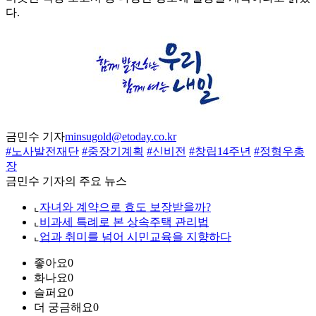
다.
금민수 기자
minsugold@etoday.co.kr
#노사발전재단
#중장기계획
#신비전
#창립14주년
#정형우총
장
금민수 기자의 주요 뉴스
⌞
자녀와 계약으로 효도 보장받을까?
⌞
비과세 특례로 본 상속주택 관리법
⌞
업과 취미를 넘어 시민교육을 지향하다
좋아요
0
화나요
0
슬퍼요
0
더 궁금해요
0