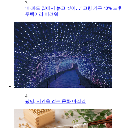
3.
‘아파도 집에서 늙고 싶어…’ 고령 가구 40% 노후
주택이라 어려워
4.
광명, 시간을 걷는 문화 마실길