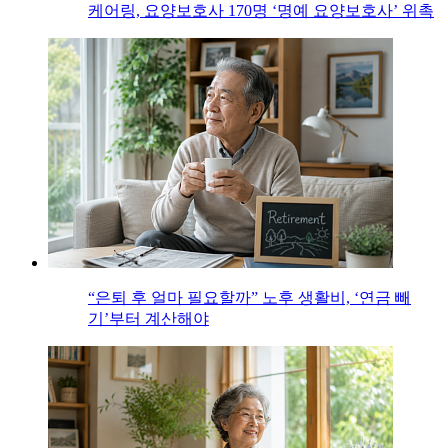
케어링, 요양보호사 170명 ‘명예 요양보호사’ 위촉
“은퇴 후 얼마 필요할까” 노후 생활비, ‘연금 빼
기’부터 계산해야