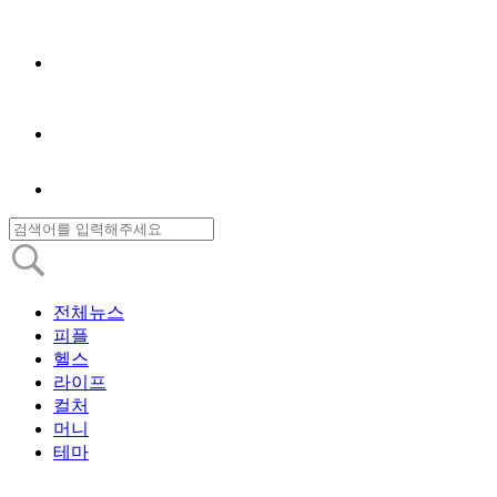
전체뉴스
피플
헬스
라이프
컬처
머니
테마