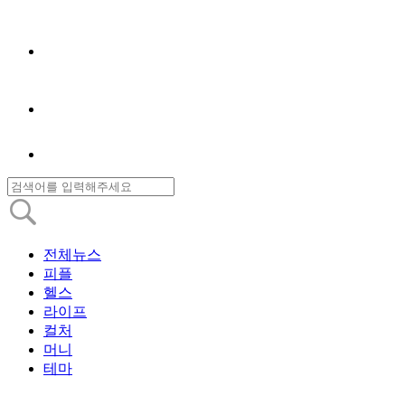
전체뉴스
피플
헬스
라이프
컬처
머니
테마