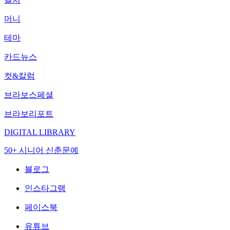
머니
테마
카드뉴스
컷&칼럼
브라보스페셜
브라보리포트
DIGITAL LIBRARY
50+ 시니어 신춘문예
블로그
인스타그램
페이스북
유튜브