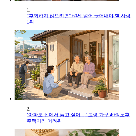
1.
"후회하지 않으려면" 60세 넘어 끊어내야 할 사람
1위
2.
‘아파도 집에서 늙고 싶어…’ 고령 가구 40% 노후
주택이라 어려워