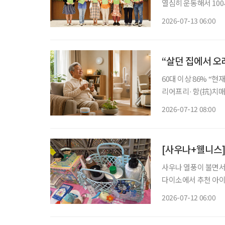
열심히 운동해서 100
다.” “여름처럼 활짝 웃는 인생 시작입니다, 오늘이.” 누군가에게 선물처럼 건넬 인사이자, 한
2026-07-13 06:00
“살던 집에서 오래
60대 이상 86% “현
리어프리·항(抗)치매 설계까지 살던 곳에서 안전하고 편안하게
AI 기술이 주목받고 
2026-07-12 08:00
는 집이나 동네에서 
[사우나+웰니스]
사우나 열풍이 불면서
다이소에서 추천 아이
와 목욕시간을 셀프케어의 시간으로
2026-07-12 06:00
전후의 감각을 세밀하