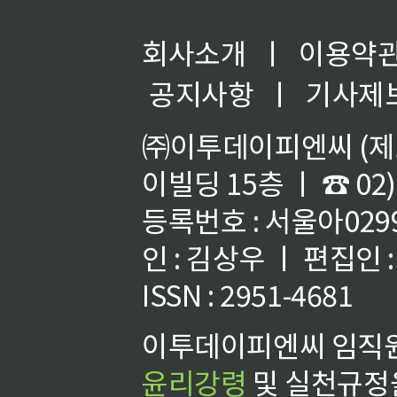
회사소개
ㅣ
이용약
공지사항
ㅣ
기사제
㈜이투데이피엔씨 (제호
이빌딩 15층 ㅣ ☎ 02)
등록번호 : 서울아02992
인 : 김상우 ㅣ 편집인
ISSN : 2951-4681
이투데이피엔씨 임직원
윤리강령
및 실천규정을