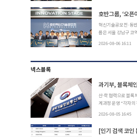
AIDC 사업 매출도 전
호반그룹, ‘오
혁신기술공모전·동반성
룹은 서울 강남구 코
번 행사는 호반혁신기
2026-08-06 16:11
넥스블록
과기부, 블록체인 
산∙학 협력으로 블록체
계과정 운영 “각자의 전문성과
총리 겸 장관 배경훈,
2026-08-05 16:45
블록체인 특성화 대학