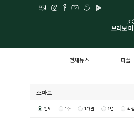
전체뉴스
피플
전체
1주
1개월
1년
직