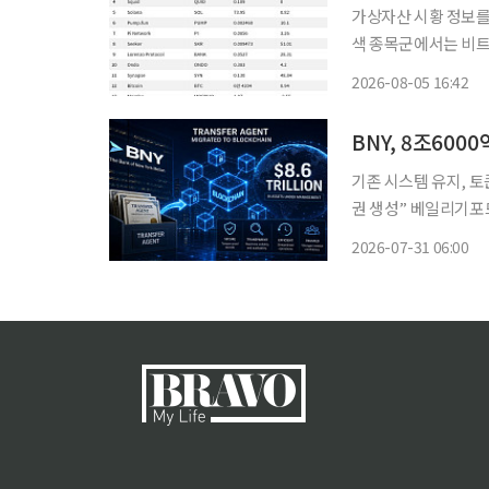
가상자산 시황 정보를 
색 종목군에서는 비트
연계자산(RWA), 
2026-08-05 16:42
대형주가 시장 방향성
기존 시스템 유지, 토
권 생성” 베일리기포
+디지털 자산 미래 혁신 결합” 월스트리트가 토큰화된 펀드를 위
2026-07-31 06:00
가운데 뉴욕멜론은행이