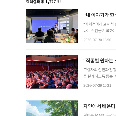
검색결과 총
1,227
건
“내 이야기가 한
“자서전이라고 해서 
나는 순간을 기록하는 ‘자전적 에
포용협회장인 송민호 
2026-07-30 16:50
공지능(AI) 사용법을
“직종별 원하는 
고령자의 안전과 건강
을 설계하도록 돕는 ‘사람
은 국제제론테크놀로지
2026-07-29 10:21
럼’ 8차 행사를 비대면
자연에서 배운다
열아홉 살 무렵 무작