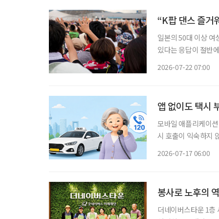
“K팝 댄스 즐거워
일본의 50대 이상 여
있다는 응답이 절반에
스마트폰 사용 능력을
2026-07-22 07:00
사례
앱 없이도 택시 부
모바일 애플리케이션(이
시 호출이 익숙하지 
를 기다릴 수밖에 없다
2026-07-17 06:00
봉사로 노후의 
더네이버스타운 1층 세