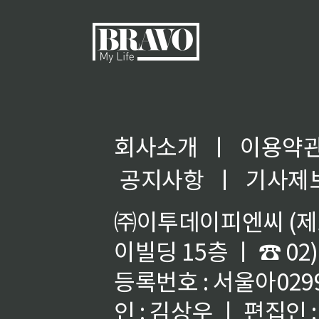
회사소개
ㅣ
이용약
공지사항
ㅣ
기사제
㈜이투데이피엔씨 (제호
이빌딩 15층 ㅣ ☎ 02)
등록번호 : 서울아02992
인 : 김상우 ㅣ 편집인