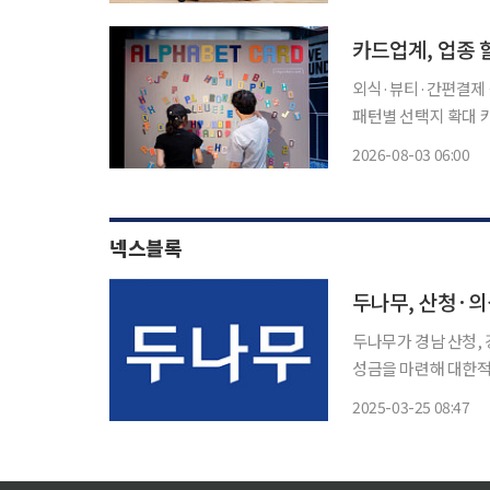
단) 이사장은 6일 서
카드업계, 업종 
외식·뷰티·간편결제 
패턴별 선택지 확대 카드사들이 외식·쇼핑·여행 등 특정 소비 영역에 혜택을 집중한 신용카
드를 잇달아 내놓고 있
2026-08-03 06:00
넥스블록
두나무, 산청·의
두나무가 경남 산청, 
성금을 마련해 대한적십자사에 전달
장 송치형)를 통해 
2025-03-25 08:47