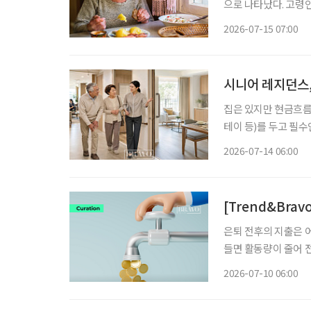
으로 나타났다. 고령인
령층의 식량 불안이 미국 사회의
2026-07-15 07:00
체 ‘밀스 온 휠스 아
시니어 레지던스
집은 있지만 현금흐름
테이 등)를 두고 필
선택지가 될 수 있을까? 우리나라는 빠르게 초고령사회로 들어섰다. 고령층이 늘
2026-07-14 06:00
데, 75세 이상 후기
[Trend&Bra
은퇴 전후의 지출은 
들면 활동량이 줄어 
입되는 지출이 생기기
2026-07-10 06:00