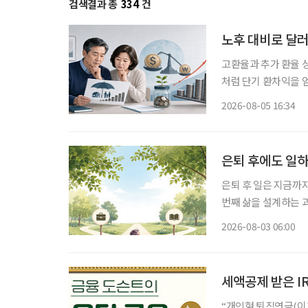
검색결과 총
334
건
노후 대비로 달러
고환율과 추가 환율 
처럼 단기 환차익을 얻
득과 유동성이 줄어드
2026-08-05 16:34
은퇴 후에도 일하
은퇴 후 일은 지금까
번째 삶을 설계하는 과정이다. 은퇴를 앞뒀거나 회사를 나온 뒤 많
“이제 무슨 일을 해
2026-08-03 06:00
여전하다. 무엇보다 
세액공제 받은 I
“개인형 퇴직연금(이하