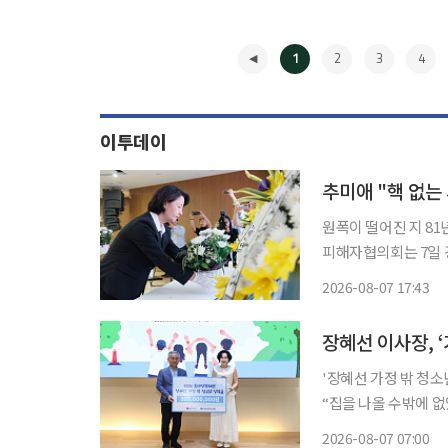
1
2
3
4
이투데이
추미애 "핵 없는
원폭이 떨어진 지 81
피해자협의회는 7일 
생자를 추모하며 피해자와 후손의 아
2026-08-07 17:43
경기도의회 의장(더불
◀
'장혜선 가정 밖 청소년
“집을 나올 수밖에 
금의 상황에 좌절하지 말고 
2026-08-07 07:00