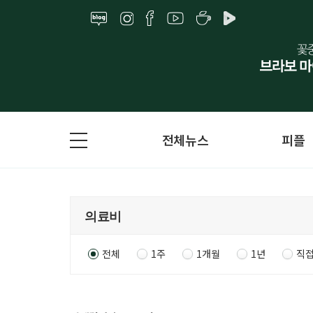
전체뉴스
피플
전체
1주
1개월
1년
직