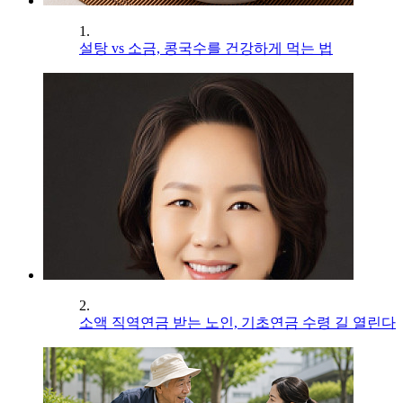
1.
설탕 vs 소금, 콩국수를 건강하게 먹는 법
2.
소액 직역연금 받는 노인, 기초연금 수령 길 열린다