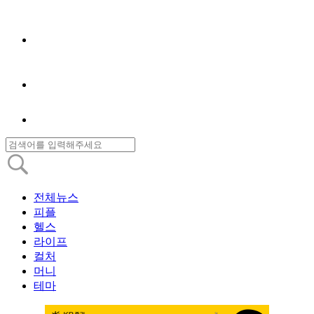
전체뉴스
피플
헬스
라이프
컬처
머니
테마