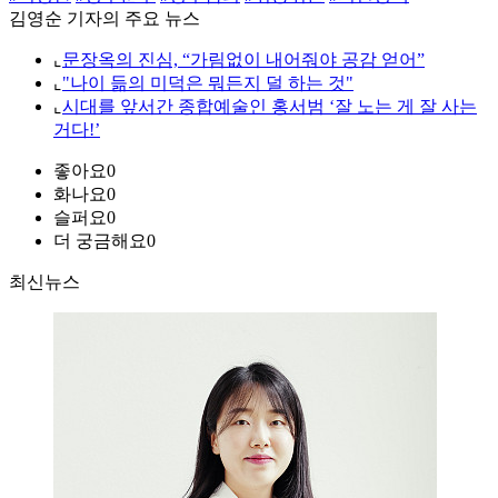
김영순 기자의 주요 뉴스
⌞
문장옥의 진심, “가림없이 내어줘야 공감 얻어”
⌞
"나이 듦의 미덕은 뭐든지 덜 하는 것"
⌞
시대를 앞서간 종합예술인 홍서범 ‘잘 노는 게 잘 사는
거다!’
좋아요
0
화나요
0
슬퍼요
0
더 궁금해요
0
최신뉴스