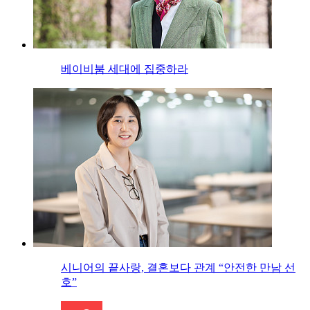
베이비붐 세대에 집중하라
시니어의 끝사랑, 결혼보다 관계 “안전한 만남 선
호”