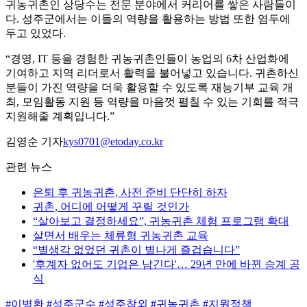
귀농귀촌인 상당수는 전문 분야에서 커리어를 쌓은 사람들이
다. 성주군에서는 이들의 역량을 활용하는 방법 또한 염두에
두고 있었다.
“경영, IT 등을 경험한 귀농귀촌인들이 농업의 6차 산업화에
기여하고 지역 리더로서 활력을 불어넣고 있습니다. 귀촌하신
분들이 가진 역량을 더욱 활용할 수 있도록 재능기부 교육 개
최, 모임활동 지원 등 역량을 마음껏 펼칠 수 있는 기회를 적극
지원해줄 계획입니다.”
김영순 기자
kys0701@etoday.co.kr
관련 뉴스
은퇴 후 귀농귀촌, 사전 준비 단단히 하자
귀촌, 어디에 어떻게 꾸릴 것인가
“살아보고 결정하세요”, 귀농귀촌 체험 프로그램 확대
살면서 배우는 체류형 귀농귀촌 교육
“별생각 없었던 귀촌이 별나게 즐겁습니다”
'후계자 없어도 기업은 남긴다'… 29년 만에 바뀐 승계 공
식
#이병환
#성주군수
#성주참외
#귀농귀촌
#지원정책