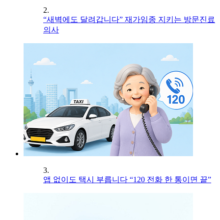
2.
“새벽에도 달려갑니다” 재가임종 지키는 방문진료
의사
3.
앱 없이도 택시 부릅니다 “120 전화 한 통이면 끝”