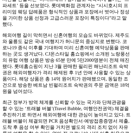
파세트’ 등을 선보였다. 롯데백화점 관계자는 “시시호시의 프
리미엄 웨딩 답례품은 형식적인 상품과 포장에서 벗어나 정성
을 가미한 상품 선정과 고급스러운 포장이 특징이다”라고 말
했다.
해외여행 길이 막히면서 신혼여행의 모습도 바뀌었다. 제주도
와 울릉도 같은 국내 여행지가 허니문의 중심지로 변했다. 코
로나19 종식 이후를 기대하며 미리 신혼여행 예약상품을 판매
하는 곳도 생겨났다. CJ온스타일 홈쇼핑에서 소개된 노랑풍선
의 유럽 여행 상품은 방송 65분 만에 5만2000명분이 전체 매진
됐다. 롯데홈쇼핑이 지난 3월 판매한 필리핀 해난리조트 숙박
권은 해외여행자가 격리 해제된 후 1년 안에 사용할 수 있는 상
품이다. 해당 상품은 총 14억 원어치가 판매됐으며, 동일한 조
건으로 방송한 베트남 빈펄리조트 숙박권의 주문 금액은 18억
원을 넘어섰다.
최근 정부가 방역 체계를 신뢰할 수 있는 국가와 단체관광을
할 수 있는 ‘트래블 버블’(Travel Bubble, 여행안전권역) 체결을
추진하기로 하면서 해외여행에 대한 관심이 높아지고 있다. 트
래블 버블이 체결되면 PCR 음성확인서·예방접종증명서 제출,
도착 후 음성 여부 확인을 거치면 별도의 격리 조치 없이 자유