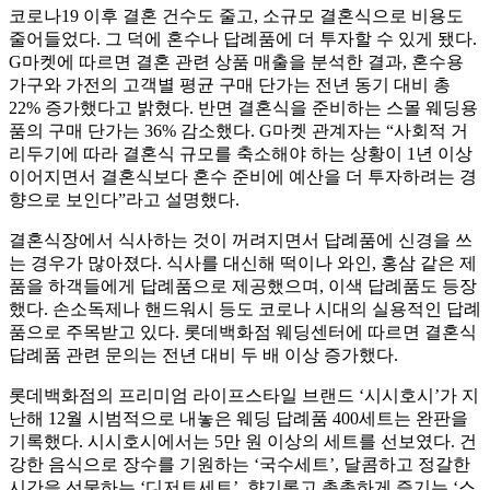
코로나19 이후 결혼 건수도 줄고, 소규모 결혼식으로 비용도
줄어들었다. 그 덕에 혼수나 답례품에 더 투자할 수 있게 됐다.
G마켓에 따르면 결혼 관련 상품 매출을 분석한 결과, 혼수용
가구와 가전의 고객별 평균 구매 단가는 전년 동기 대비 총
22% 증가했다고 밝혔다. 반면 결혼식을 준비하는 스몰 웨딩용
품의 구매 단가는 36% 감소했다. G마켓 관계자는 “사회적 거
리두기에 따라 결혼식 규모를 축소해야 하는 상황이 1년 이상
이어지면서 결혼식보다 혼수 준비에 예산을 더 투자하려는 경
향으로 보인다”라고 설명했다.
결혼식장에서 식사하는 것이 꺼려지면서 답례품에 신경을 쓰
는 경우가 많아졌다. 식사를 대신해 떡이나 와인, 홍삼 같은 제
품을 하객들에게 답례품으로 제공했으며, 이색 답례품도 등장
했다. 손소독제나 핸드워시 등도 코로나 시대의 실용적인 답례
품으로 주목받고 있다. 롯데백화점 웨딩센터에 따르면 결혼식
답례품 관련 문의는 전년 대비 두 배 이상 증가했다.
롯데백화점의 프리미엄 라이프스타일 브랜드 ‘시시호시’가 지
난해 12월 시범적으로 내놓은 웨딩 답례품 400세트는 완판을
기록했다. 시시호시에서는 5만 원 이상의 세트를 선보였다. 건
강한 음식으로 장수를 기원하는 ‘국수세트’, 달콤하고 정갈한
시간을 선물하는 ‘디저트세트’, 향기롭고 촉촉하게 즐기는 ‘스