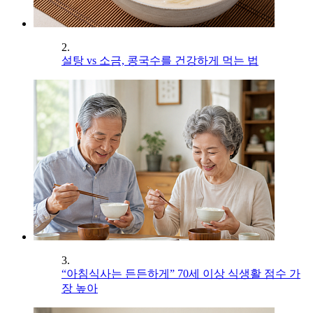
2.
설탕 vs 소금, 콩국수를 건강하게 먹는 법
3.
“아침식사는 든든하게” 70세 이상 식생활 점수 가
장 높아