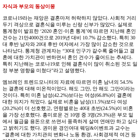
자식과 부모의 동상이몽
코로나19라는 재앙은 결혼마저 허락하지 않았다. 사회적 거리
두기 격상으로 결혼식을 미루는 신랑 신부가 많았다. 실제로
통계청이 발표한 ‘2020 혼인·이혼 통계’에 따르면 지난해 혼인
건수는 21만4000건으로 2019년 대비 10.7% 감소했다. 특히 30
대 후반 남자와 20대 후반 여자에서 가장 많이 감소한 것으로
나타났다. 통계청 관계자는 “30대 인구가 갈수록 줄어들고 결
혼에 대한 가치관이 변하면서 혼인 건수가 줄어드는 추세다.
특히 지난해는 코로나19로 인해 결혼식이 많이 취소된 것도 일
정 부분 영향을 미쳤다”라고 설명했다.
엠브레인 트렌드모니터의 자료에 따르면 미혼 남녀의 54.5%
는 결혼에 대해 미온적이었다. 해도 그만, 안 해도 그만이라는
것이다. 특히 미혼 남성(42.2%)보다는 여성(66.8%)이 결혼에
대한 의지가 적었다. 실제로 비혼을 남성(11.5%)보다 여성
(20.2%)이 더 선호했고, 연령별로는 40대 초반(24.5%)이 비혼
을 가장 선호했다. 흥미로운 건 10명 중 3명(29.3%)은 부모 밑
에서 월급을 용돈으로 쓰면서 풍족하게 살며 연애만 하고 싶다
고 밝히기도 했다. 권미윤 경인여대 웨딩&이벤트과 교수는
“결혼에 대한 가치관의 변화나 노동 환경, 사회경제적 여건 등