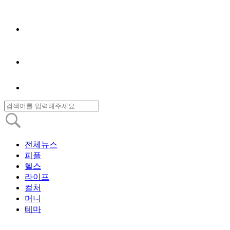
전체뉴스
피플
헬스
라이프
컬처
머니
테마