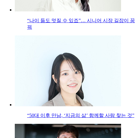
“나이 듦도 멋질 수 있죠”… 시니어 시장 길잡이 꿈
꿔
“50대 이후 만남, ‘지금의 삶’ 함께할 사람 찾는 것”