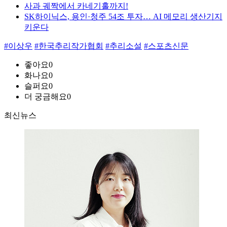
사과 궤짝에서 카네기홀까지!
SK하이닉스, 용인·청주 54조 투자… AI 메모리 생산기지
키운다
#이상우
#한국추리작가협회
#추리소설
#스포츠신문
좋아요
0
화나요
0
슬퍼요
0
더 궁금해요
0
최신뉴스