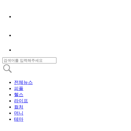
전체뉴스
피플
헬스
라이프
컬처
머니
테마