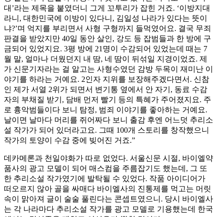
대’라는 제목을 붙였더니 그게 꼬투리가 잡힌 거죠. ‘이방지대
라니, 대한민국에 이방이 있다니, 김일성 나라가 있다는 뜻이
냐?’며 억지를 부리면서 사형 구형까지 들먹였어요. 결국 무죄
판결을 받았지만 40일 동안 살인, 강도 등 잡범들과 한 방에 구
금되어 있었지요. 3평 방에 21명이 수감되어 있었는데 때는 7
월 말, 얼마나 더웠던지 내 땀, 네 땀이 뒤섞일 지경이었죠. 제
가 신문기자라는 걸 알고는 사형수였던 감방 두목이 재미난 이
야기를 하라는 거예요. 2인자 지위를 보장해주겠다면서. 신참
인 제가 서열 2위가 되면서 변기통 옆에서 안 자기, 동료 수감
자의 부채질 받기, 담배 먼저 빨기 등의 특혜가 주어졌지요. 주
로 흉악범들이다 보니 탐정, 범죄 이야기를 좋아하는 거예요.
날이면 날마다 머리를 쥐어짜다 보니 출감 후엔 어느덧 추리소
설 작가가 되어 있더라고요. 그때 100개 스토리를 창작했으니
작가의 토양이 수감 중에 빚어진 거죠.”
데카메론과 천일야화가 따로 없었다. 서울신문 시절, 바이엘약
품사의 광고 모델이 되어 매스컴을 주름잡기도 했는데, 그 또
한 추리소설 작가였기에 발탁될 수 있었다. 작품 아이디어가
떠오르지 않아 골을 싸매다 바이엘사의 진통제를 먹고는 머릿
속이 맑아져 글이 술술 풀린다는 콘셉트였으니. 당시 바이엘사
는 각 나라마다 추리소설 작가를 광고 모델로 기용했는데 한국