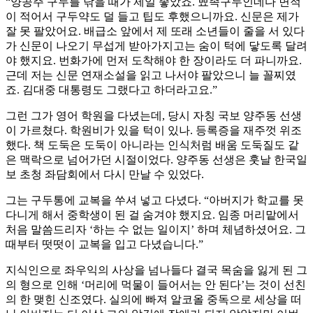
“양공주 구두를 닦을 때가 제일 좋았죠. 뾰족구두인데다 면적
이 적어서 구두약도 덜 들고 팁도 후했으니까요. 신문은 제가
잘 못 팔았어요. 배급소 앞에서 제 또래 소년들이 줄을 서 있다
가 신문이 나오기 무섭게 받아가지고는 숨이 턱에 닿도록 달려
야 했지요. 번화가에 먼저 도착해야 한 장이라도 더 파니까요.
근데 저는 신문 연재소설을 읽고 나서야 팔았으니 늘 꼴찌였
죠. 김대중 대통령도 그랬다고 하더라고요.”
그런 그가 영어 학원을 다녔는데, 당시 자칭 국보 양주동 선생
이 가르쳤다. 학원비가 있을 턱이 있나. 등록증을 재주껏 위조
했다. 책 도둑은 도둑이 아니라는 인식처럼 배움 도둑질도 같
은 맥락으로 넘어가던 시절이었다. 양주동 선생은 훗날 한국일
보 초청 좌담회에서 다시 만날 수 있었다.
그는 구두통에 교복을 쑤셔 넣고 다녔다. “아버지가 학교를 못
다니게 해서 중학생이 된 걸 숨겨야 했지요. 임종 머리맡에서
처음 말씀드리자 ‘하는 수 없는 일이지’ 하며 체념하셨어요. 그
때부터 떳떳이 교복을 입고 다녔습니다.”
지식인으로 좌우익의 사상을 넘나들다 결국 목숨을 잃게 된 그
의 형으로 인해 ‘머리에 먹물이 들어서는 안 된다’는 것이 선친
의 한 맺힌 신조였다. 실의에 빠져 알코올 중독으로 세상을 떠