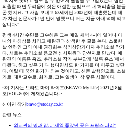
“먹지도 못하고 말도 할 수 없어서 필담을 주고받았는데 잠깐
외출할 때면 두려움에 젖은 애절한 눈빛으로 내 허리춤을 붙들
곤 했지요. 그 사람 보내고 63세이던 2002년에 재혼했는데 제
가 차린 신문사가 1년 만에 망했으니 저는 지금 아내 덕에 먹고
삽니다.”
평생 4시간 수면을 고수해온 그는 매일 새벽 4시에 일어나 아
내의 아침상을 차리고 애완견과 산책한 후 글을 쓴다. 스물한
살 연하인 그의 아내 권경희는 심리상담가이자 추리소설 작가
다. 서로는 추리소설 응모전 심사위원과 당선자로 만났다. 애
완견의 이름은 홈즈. 추리소설 작가 부부답게 ‘셜록 홈스’에서
따왔다. 하고 싶은 거 다 했다면서도 한 가지를 더 이루고 싶단
다. 어릴 때 꿈인 화가가 되는 것이라고. 신문 발행인으로, 소설
가로, 대학교수로, 화가로, 그는 일생이 참 좋은 시절이다.
<이 기사는 브라보 마이 라이프(BRAVO My Life) 2021년 8월
호(VOL.80)에 게재됐습니다.>
신아연 작가
bravo@etoday.co.kr
관련 뉴스
외교관의 명과 암…"제일 좋았던 곳은 프랑스 파리"