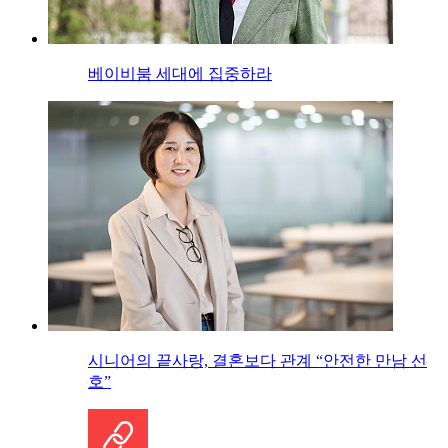
베이비붐 세대에 집중하라
시니어의 끝사랑, 결혼보다 관계 “안전한 만남 선
호”