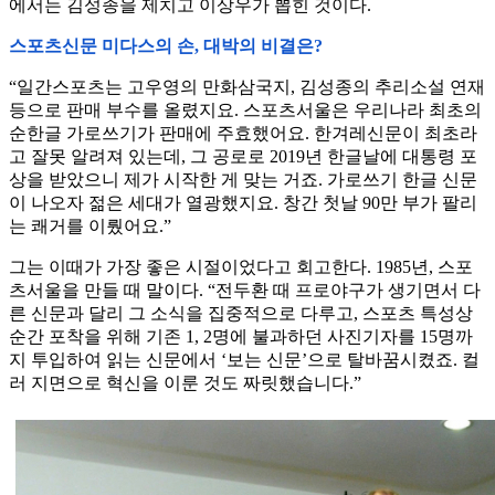
에서는 김성종을 제치고 이상우가 뽑힌 것이다.
스포츠신문 미다스의 손, 대박의 비결은?
“일간스포츠는 고우영의 만화삼국지, 김성종의 추리소설 연재
등으로 판매 부수를 올렸지요. 스포츠서울은 우리나라 최초의
순한글 가로쓰기가 판매에 주효했어요. 한겨레신문이 최초라
고 잘못 알려져 있는데, 그 공로로 2019년 한글날에 대통령 포
상을 받았으니 제가 시작한 게 맞는 거죠. 가로쓰기 한글 신문
이 나오자 젊은 세대가 열광했지요. 창간 첫날 90만 부가 팔리
는 쾌거를 이뤘어요.”
그는 이때가 가장 좋은 시절이었다고 회고한다. 1985년, 스포
츠서울을 만들 때 말이다. “전두환 때 프로야구가 생기면서 다
른 신문과 달리 그 소식을 집중적으로 다루고, 스포츠 특성상
순간 포착을 위해 기존 1, 2명에 불과하던 사진기자를 15명까
지 투입하여 읽는 신문에서 ‘보는 신문’으로 탈바꿈시켰죠. 컬
러 지면으로 혁신을 이룬 것도 짜릿했습니다.”