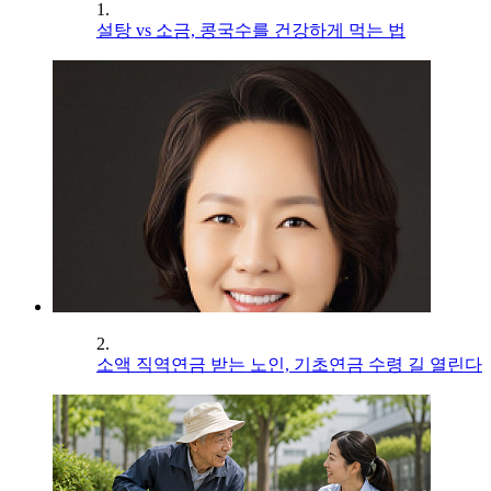
1.
설탕 vs 소금, 콩국수를 건강하게 먹는 법
2.
소액 직역연금 받는 노인, 기초연금 수령 길 열린다