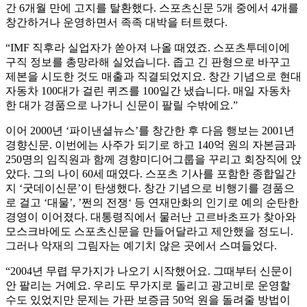
간 6개월 만에 고지를 탈환했다. 스포츠신문 5개 중에서 4개를
창간하거나 운영하면서 족족 대박을 터트렸다.
“IMF 직후라 실업자가 쏟아져 나올 때였죠. 스포츠투데이에
구직 정보를 총망라해 실었습니다. 좁고 긴 판형으로 바꾸고
제본을 시도한 것도 매출과 직결되었지요. 창간 기념으로 현대
자동차 100대가 걸린 퀴즈를 100일간 냈습니다. 매일 자동차
한 대가 경품으로 나가니 신문이 팔릴 수밖에요.”
이어 2000년 ‘파이낸셜뉴스’를 창간한 후 다음 행보는 2001년
경향신문. 이번에는 사주가 되기로 하고 140억 원의 자본금과
250명의 임직원과 함께 경향미디어그룹을 꾸리고 회장직에 앉
았다. 그의 나이 60세 때였다. 스포츠 기사를 포함한 종합일간
지 ‘굿데이신문’이 탄생했다. 창간 기념으로 비행기를 경품으
로 걸고 ‘대물’, ’쩐의 전쟁‘ 등 연재만화의 인기로 예의 순탄한
경영이 이어졌다. 대통령직에서 물러난 고르바초프가 찾아와
모스크바에도 스포츠신문을 만들어달라고 제안했을 정도니.
그러나 악재의 그림자는 예기치 않은 곳에서 스며들었다.
“2004년 무렵 무가지가 나오기 시작했어요. 그때부터 신문이
안 팔리는 거예요. 우리도 무가지로 돌리고 광고비로 운영할
수도 있었지만 문제는 가판 보증금 50억 원을 돌려줄 방법이