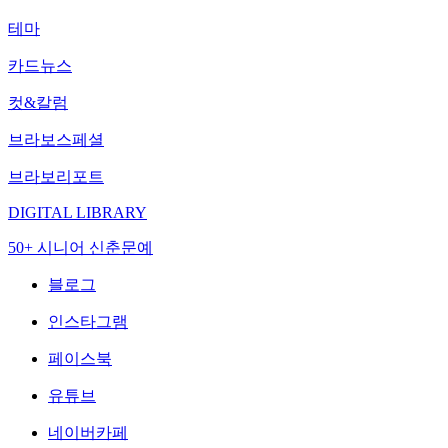
테마
카드뉴스
컷&칼럼
브라보스페셜
브라보리포트
DIGITAL LIBRARY
50+ 시니어 신춘문예
블로그
인스타그램
페이스북
유튜브
네이버카페