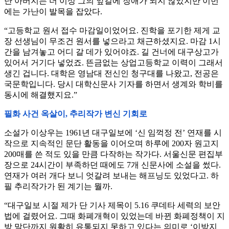
난 아버지는 더 이상 그의 앞길에 장애가 되지 않았지만 이번
에는 가난이 발목을 잡았다.
“고등학교 원서 접수 마감일이었어요. 진학을 포기한 제게 교
장 선생님이 무조건 원서를 넣으라고 채근하셨지요. 마감 1시
간을 남겨놓고 어디 갈 데가 있어야죠. 길 건너에 대구상고가
있어서 거기다 넣었죠. 뜬금없는 상업고등학교 이력이 그래서
생긴 겁니다. 대학은 영남대 전신인 청구대를 나왔고, 전공은
국문학입니다. 당시 대학신문사 기자를 하면서 생계와 학비를
동시에 해결했지요.”
필화 사건 옥살이, 추리작가 변신 기회로
소설가 이상우는 1961년 대구일보에 ‘신 임꺽정 전’ 연재를 시
작으로 지속적인 문단 활동을 이어오며 하루에 200자 원고지
200매를 쓴 적도 있을 만큼 다작하는 작가다. 서울신문 편집부
장으로 24시간이 부족하던 때에도 7개 신문사에 소설을 썼다.
연재가 여러 개다 보니 엇갈려 보내는 해프닝도 있었다고. 하
필 추리작가가 된 계기는 뭘까.
“대구일보 시절 제가 단 기사 제목이 5.16 쿠데타 세력의 보안
법에 걸렸어요. 그때 화폐개혁이 있었는데 바뀐 화폐정책이 지
방 말단까지 원활히 유통되지 못하고 있다는 의미로 ‘이방지