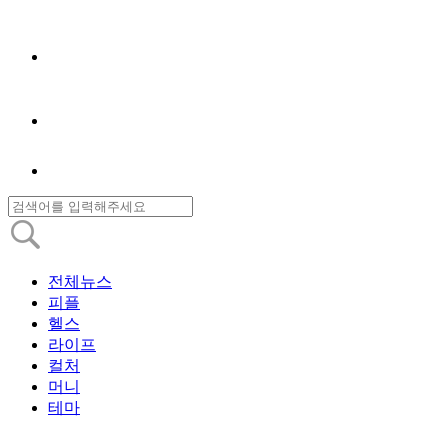
전체뉴스
피플
헬스
라이프
컬처
머니
테마