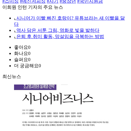
#스미싱
#메신저피싱
#사기
#중장년
#국민지원금
이희원 인턴 기자의 주요 뉴스
⌞
시니어가 이빨 빠진 호랑이? 유튜브라는 새 이빨을 달
다
⌞
역사 담은 서툰 그림, 영화로 빛을 발하다
⌞
은퇴 후 취미 활동, 망설임을 극복하는 방법
좋아요
0
화나요
0
슬퍼요
0
더 궁금해요
0
최신뉴스