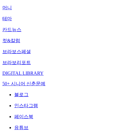
머니
테마
카드뉴스
컷&칼럼
브라보스페셜
브라보리포트
DIGITAL LIBRARY
50+ 시니어 신춘문예
블로그
인스타그램
페이스북
유튜브