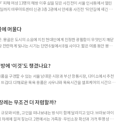
 피해 여성 13명의 해방 이후 삶을 담은 사진전이 서울 인사동에서 열린
7일까지 마루아트센터 신관 3층 2관에서 안세홍 사진전 ‘뒤안길에 새긴 이
전쟁 당시의 피해 사실만 보여주는 전시는 아니다. 사진과 영상, 유품, 기록물
귀향하지 못한 채 낯선 땅에서 이어간 삶을 살핀다. 고향을 기억한 시간과
문서, 피해 장소를 다시 찾으며 어렵게 꺼낸 증언이 한 사람
골에 머물다
곳. 몽골은 도시의 소음에 지친 현대인에게 진정한 광활함이 무엇인지 깨닫
가장 찬란하게 빛나는 시기는 단연 6월에서 8월 사이다. 짧은 여름 동안 몽골
 뿜어낸다. 낮에는 쾌적한 바람이, 밤에는 쏟아질 듯한 은하수가 여행자를 맞
지의 드넓은 초원부터 거친 오프로드를 지나야 만날 수 있는 고비의 붉은 사
품으로 떠나는 여정을 시작한다. 몽골의 대표 여행지, 테를지 국립
방에 ‘이것’도 챙겼나요?
품을 구경할 수 있는 서울 남대문 시장과 부산 깡통시장, 다이소에서 추천
 뜨겁다. 다채로운 목욕 용품은 사우나와 목욕시간을 셀프케어의 시간으로
 젊은 세대는 목욕 전후의 감각을 세밀하게 나눈다. 들어가기 전에는 몸을
충하고, 씻을 때는 피부에 닿는 소재를 고르고, 나온 뒤에는 두피와 피부 열
푸나 로션은 물론 방석·모자·물병·티백·간식, 피부 상태에 맞춘 샤워 타
 장례는 무조건 더 저렴할까?
규모와 비용, 고인을 떠나보내는 방식이 함께 달라지고 있다. 브라보 마이
 차례에 걸쳐 짚는다. 2편에서는 가족장·무빈소장 확산과 가격 투명성 문
 장례에 대한 관심이 커지고 있다. 시장조사 전문기업 마크로밀엠브레인 트