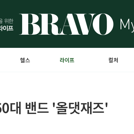
헬스
라이프
컬처
0대 밴드 '올댓재즈'