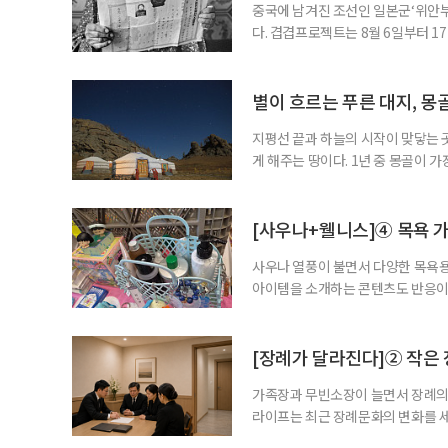
중국에 남겨진 조선인 일본군‘위안부’
다. 겹겹프로젝트는 8월 6일부터 1
름’을 개최한다. 관람료는 무료다. 
을 통해 피해 여성들이 해방 뒤에도 
자신의 생애를 증명하기 위해 간직한 
별이 흐르는 푸른 대지, 몽
지평선 끝과 하늘의 시작이 맞닿는 
게 해주는 땅이다. 1년 중 몽골이 
의 대지는 가장 생기 넘치는 초록을
이한다. 유목민의 영혼이 깃든 테를
막까지. 시간이 멈춘 듯한 대자연의 
[사우나+웰니스]④ 목욕 가
사우나 열풍이 불면서 다양한 목욕용
아이템을 소개하는 콘텐츠도 반응이
활용하도록 돕는다. 사우나를 즐기는
이완하고, 땀을 낸 뒤에는 수분을 보
감을 식힌다. 이들의 목욕 가방에 샴
[장례가 달라진다]② 작은
가족장과 무빈소장이 늘면서 장례의 
라이프는 최근 장례문화의 변화를 세
제를 살펴본다. 빈소를 차리지 않는