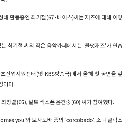
)를 결성해 활동중인 최기철(67·베이스)씨는 재즈에 대해 이렇
있는 최기철 씨의 작은 음악카페에서는 '올댓재즈'가 연습
텐츠산업지원센터(옛 KBS방송국)에서 올해 첫 공연을 앞
정이다.
최창렬(66), 알토 색소폰 윤건중(60) 씨가 참여했다.
mes you'와 보사노바 풍의 'corcobado', 소니 클락스