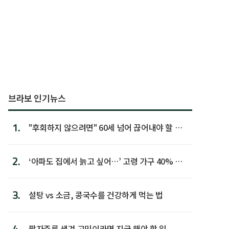
브라보 인기뉴스
1.
"후회하지 않으려면" 60세 넘어 끊어내야 할 사
람 1위
2.
‘아파도 집에서 늙고 싶어…’ 고령 가구 40% 노
후 주택이라 어...
3.
설탕 vs 소금, 콩국수를 건강하게 먹는 법
4.
팔자주름 생겨 고민이라면 지금 해야 할 일