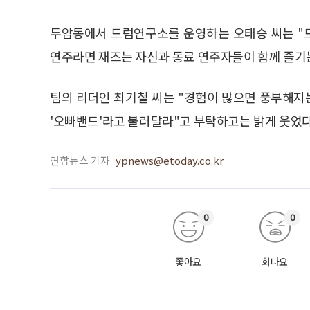
두암동에서 드럼연구소를 운영하는 오태승 씨는 "
연주라면 재즈는 자신과 동료 연주자들이 함께 즐기
팀의 리더인 최기철 씨는 "경험이 많으면 풍부해지
'오빠밴드'라고 불러달라"고 부탁하고는 밝게 웃었다
연합뉴스 기자
ypnews@etoday.co.kr
0
0
좋아요
화나요