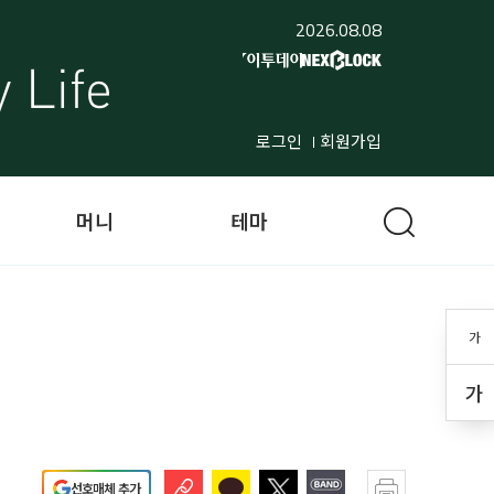
2026.08.08
로그인
회원가입
머니
테마
가
가
선호매체 추가