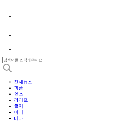
전체뉴스
피플
헬스
라이프
컬처
머니
테마