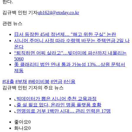
한다.
김규백 인턴 기자
qb1624@etoday.co.kr
관련 뉴스
日서 등장한 45세 정년제… "해고 위한 구실" 논란
시니어 주머니 사정 따라 수령액 바꾸는 주택연금 2일 나
온다
“퇴직하면 어찌 살라고”…빚더미에 파산까지 내몰리는
5060
美 클래리티 법안 연내 통과 가능성 13%…상원 문턱서
제동
#대출
#부채
#베이비붐
#연금
#신용
김규백 인턴 기자의 주요 뉴스
⌞
빅데이터가 뽑은 시니어 추천 교육과정
⌞
줄 설 필요 없다, 온라인 명품 플랫폼 호황
⌞
연명의료 거부 1백만 시대… 관리 인력은 17명
좋아요
0
화나요
0