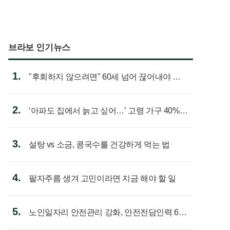
브라보 인기뉴스
1.
"후회하지 않으려면" 60세 넘어 끊어내야 할
사람 1위
2.
‘아파도 집에서 늙고 싶어…’ 고령 가구 40%
노후 주택이라 어...
3.
설탕 vs 소금, 콩국수를 건강하게 먹는 법
4.
팔자주름 생겨 고민이라면 지금 해야 할 일
5.
노인일자리 안전관리 강화, 안전전담인력 613
명 첫 배치