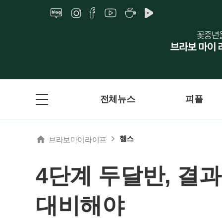
전체뉴스
피플
헬스
브라보마이라이프
4단계 두달반, 결
대비해야