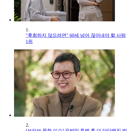
1.
"후회하지 않으려면" 60세 넘어 끊어내야 할 사람
1위
2.
[브라보 문화 이슈] 유방암 투병 후 더 단단해진 박