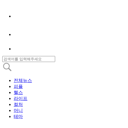
전체뉴스
피플
헬스
라이프
컬처
머니
테마