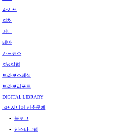
라이프
컬처
머니
테마
카드뉴스
컷&칼럼
브라보스페셜
브라보리포트
DIGITAL LIBRARY
50+ 시니어 신춘문예
블로그
인스타그램