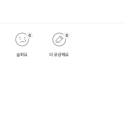
0
0
슬퍼요
더 궁금해요