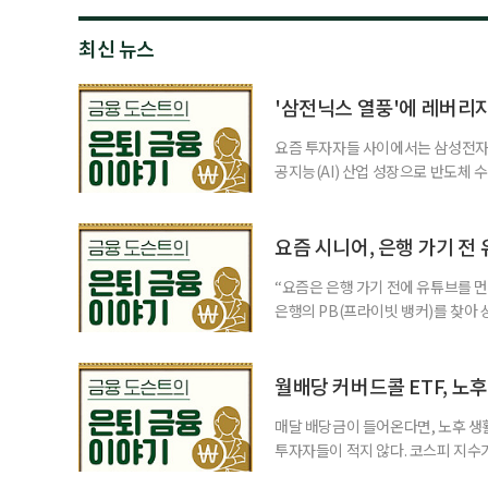
최신 뉴스
'삼전닉스 열풍'에 레버리
요즘 투자자들 사이에서는 삼성전자와
공지능(AI) 산업 성장으로 반도체 
삼성전자와 SK 하이닉스 주가를 기
려도 함께 커지고 있다. 이름은 익
투자자라면 반드시 알아야 할 핵심 위
요즘 시니어, 은행 가기 전
“요즘은 은행 가기 전에 유튜브를 먼
은행의 PB(프라이빗 뱅커)를 찾아 
금리 상품에 가입하는 방식이었다. 
에 가입하면 비교적 안전하다고 여겼
브에서 정보를 서울에 사는 60대 A
월배당 커버드콜 ETF, 노
매달 배당금이 들어온다면, 노후 생
투자자들이 적지 않다. 코스피 지수가
르락내리락 롤러코스터를 타고 있다.