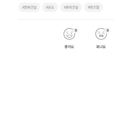
#한화건설
#송도
#롯데건설
#텐즈힐
0
0
좋아요
화나요