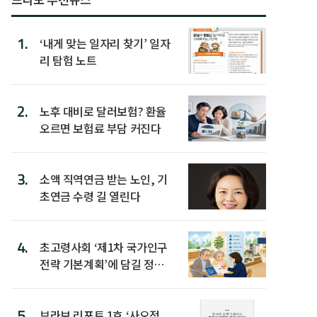
1.
‘내게 맞는 일자리 찾기’ 일자
리 탐험 노트
2.
노후 대비로 달러보험? 환율
오르면 보험료 부담 커진다
3.
소액 직역연금 받는 노인, 기
초연금 수령 길 열린다
4.
초고령사회 ‘제1차 국가인구
전략 기본계획’에 담길 정책
은
5.
브라보 리포트 1호 ‘사오정