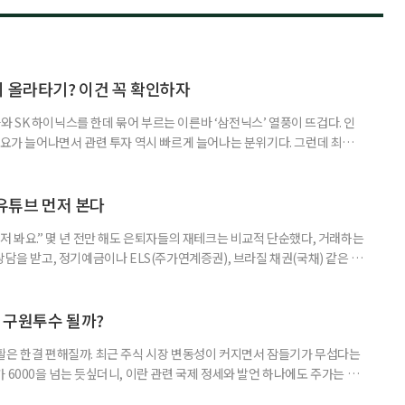
지 올라타기? 이건 꼭 확인하자
 SK 하이닉스를 한데 묶어 부르는 이른바 ‘삼전닉스’ 열풍이 뜨겁다. 인
수요가 늘어나면서 관련 투자 역시 빠르게 늘어나는 분위기다. 그런데 최근
초자산으로 한 ‘단일종목 레버리지’ 상품이 등장하면서 투자 위험에 대한 우
숙하지만, 우리가 알던 일반적인 주식과는 성격이 전혀 다른 상품이다. 시니어
험 요소를 짚어본다. 수익도 2배, 손실도 2배… 레버리지의 두 얼
 유튜브 먼저 본다
저 봐요.” 몇 년 전만 해도 은퇴자들의 재테크는 비교적 단순했다, 거래하는
상담을 받고, 정기예금이나 ELS(주가연계증권), 브라질 채권(국채) 같은 고
투자 정보 역시 은행 영업점에서 얻는 경우가 많았다. 직원이 추천하는 상품
고, 증권사보다는 은행을 더 편안하게 느끼기도 했다. 은행 창구 대신 유튜
 씨는 최근 IRP(개인형퇴직연금) 계좌를 직접 손보기 시작했
후 구원투수 될까?
활은 한결 편해질까. 최근 주식 시장 변동성이 커지면서 잠들기가 무섭다는
 6000을 넘는 듯싶더니, 이란 관련 국제 정세와 발언 하나에도 주가는 오
 직접 투자로 수익을 내려던 이들은 오히려 불안감이 커졌다. 이처럼 변동