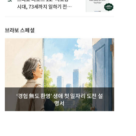
시대, 73세까지 일하기 전략’
발간
브라보 스페셜
‘경험 無도 환영’ 생애 첫 일자리 도전 설
명서