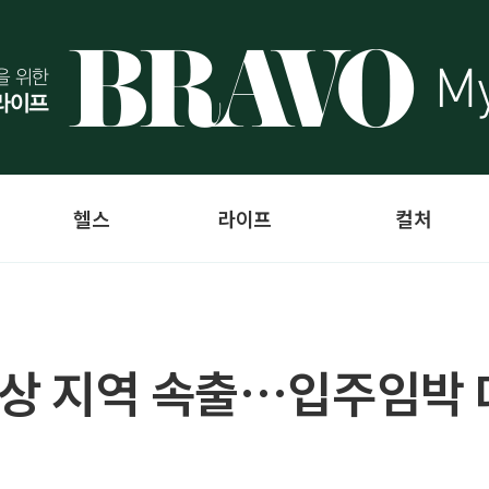
헬스
라이프
컬처
이상 지역 속출…입주임박