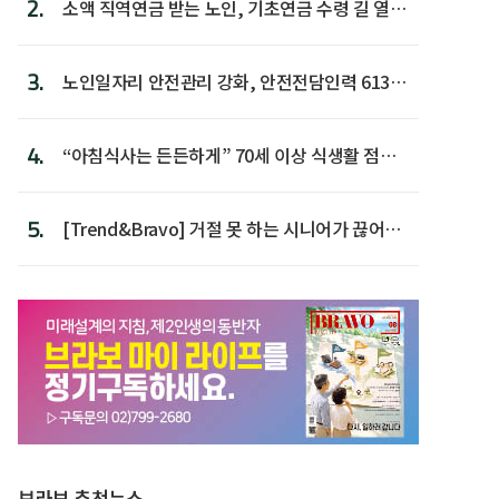
2.
소액 직역연금 받는 노인, 기초연금 수령 길 열린
다
3.
노인일자리 안전관리 강화, 안전전담인력 613명
첫 배치
4.
“아침식사는 든든하게” 70세 이상 식생활 점수
가장 높아
5.
[Trend&Bravo] 거절 못 하는 시니어가 끊어야
할 행동 5
브라보 추천뉴스