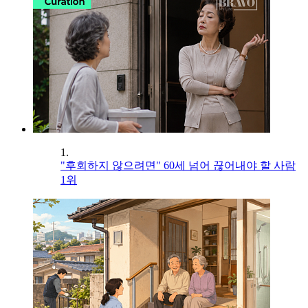
1.
"후회하지 않으려면" 60세 넘어 끊어내야 할 사람
1위