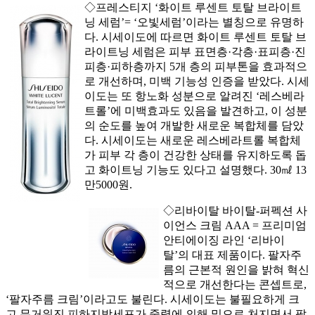
◇프레스티지 ‘화이트 루센트 토탈 브라이트
닝 세럼’= ‘오빛세럼’이라는 별칭으로 유명하
다. 시세이도에 따르면 화이트 루센트 토탈 브
라이트닝 세럼은 피부 표면층·각층·표피층·진
피층·피하층까지 5개 층의 피부톤을 효과적으
로 개선하며, 미백 기능성 인증을 받았다. 시세
이도는 또 항노화 성분으로 알려진 ‘레스베라
트롤’에 미백효과도 있음을 발견하고, 이 성분
의 순도를 높여 개발한 새로운 복합체를 담았
다. 시세이도는 새로운 레스베라트롤 복합체
가 피부 각 층이 건강한 상태를 유지하도록 돕
고 화이트닝 기능도 있다고 설명했다. 30㎖ 13
만5000원.
◇리바이탈 바이탈-퍼펙션 사
이언스 크림 AAA = 프리미엄
안티에이징 라인 ‘리바이
탈’의 대표 제품이다. 팔자주
름의 근본적 원인을 밝혀 혁신
적으로 개선한다는 콘셉트로,
‘팔자주름 크림’이라고도 불린다. 시세이도는 불필요하게 크
고 무거워진 피하지방세포가 중력에 의해 밑으로 처지면서 팔