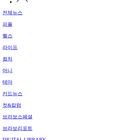
전체뉴스
피플
헬스
라이프
컬처
머니
테마
카드뉴스
컷&칼럼
브라보스페셜
브라보리포트
DIGITAL LIBRARY