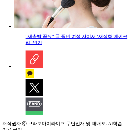
“새출발 꿈꿔” 日 중년 여성 사이서 ‘재점화 메이크
업’ 인기
저작권자 ⓒ 브라보마이라이프 무단전재 및 재배포, AI학습
이용 금지