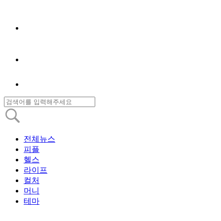
전체뉴스
피플
헬스
라이프
컬처
머니
테마