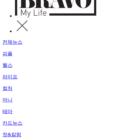
전체뉴스
피플
헬스
라이프
컬처
머니
테마
카드뉴스
컷&칼럼