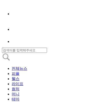
전체뉴스
피플
헬스
라이프
컬처
머니
테마