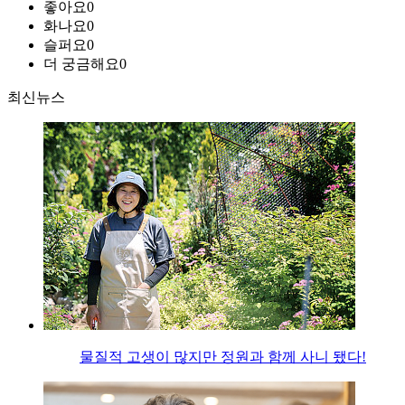
좋아요
0
화나요
0
슬퍼요
0
더 궁금해요
0
최신뉴스
물질적 고생이 많지만 정원과 함께 사니 됐다!