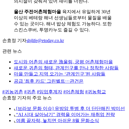
의시설이 갖춰져 있어 재미를 더한다.
울산 주전어촌체험마을
육지에서 유일하게 30년
이상의 베테랑 해녀 선생님들로부터 물질을 배울
수 있는 곳이다. 해녀 밥상 체험도 가능하다. 또한
스킨스쿠버, 투명카누도 즐길 수 있다.
손효정 기자
shjlife@etoday.co.kr
관련 뉴스
도시와 어촌의 새로운 漁울림, 궁평 어촌체험마을
새로운 귀촌의 형태, 관계인구를 만나 정착한 사람들
마을 만들고 지역 오가는 ‘관계인구’된 사람들
공급 '최후 카드' 그린벨트⋯관건은
#귀농귀촌
#귀촌
#임업후계자
#어촌체험
#귀농학교
손효정 기자의 주요 뉴스
⌞
[브라보 문화 이슈] 유방암 투병 후 더 단단해진 박미선
⌞
“AI 시대 살아남기” 경력을 이어가는 재취업 전략
⌞
여름 끝자락, 놓치면 아쉬운 8월 문화소식