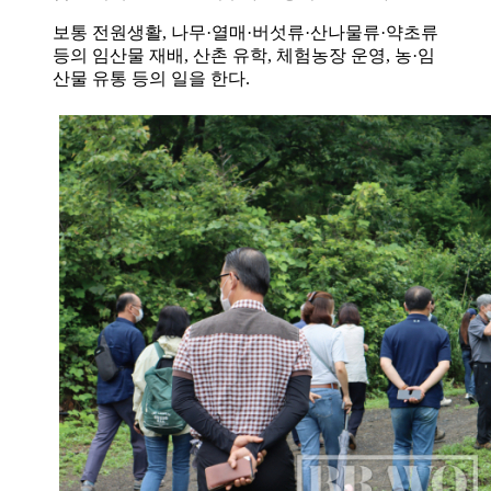
보통 전원생활, 나무·열매·버섯류·산나물류·약초류
등의 임산물 재배, 산촌 유학, 체험농장 운영, 농·임
산물 유통 등의 일을 한다.