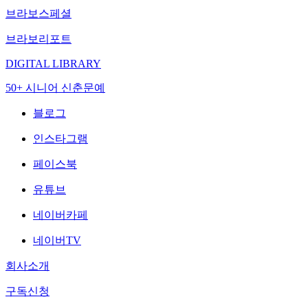
브라보스페셜
브라보리포트
DIGITAL LIBRARY
50+ 시니어 신춘문예
블로그
인스타그램
페이스북
유튜브
네이버카페
네이버TV
회사소개
구독신청