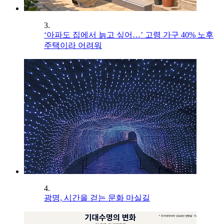
3.
‘아파도 집에서 늙고 싶어…’ 고령 가구 40% 노후
주택이라 어려워
4.
광명, 시간을 걷는 문화 마실길