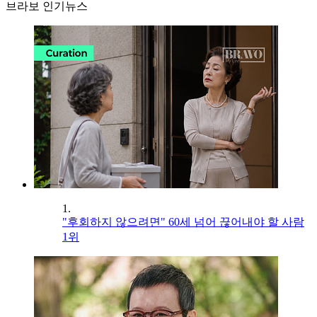
브라보 인기뉴스
1.
"후회하지 않으려면" 60세 넘어 끊어내야 할 사람
1위