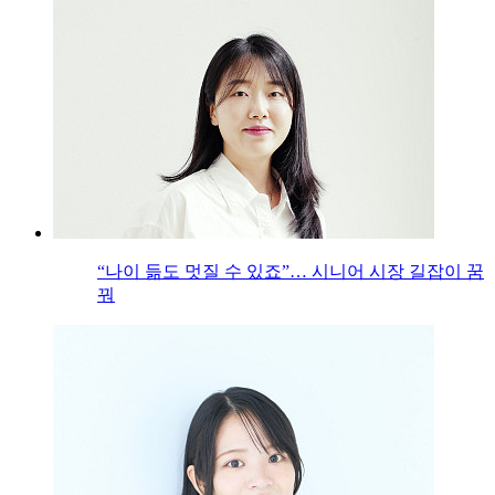
“나이 듦도 멋질 수 있죠”… 시니어 시장 길잡이 꿈
꿔