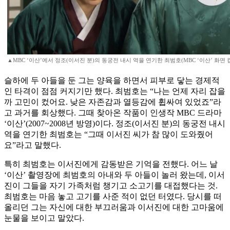
▲MBC ‘이산’에서 정조(이서진 분)의 동궁전 내시 역을 연기한 최범호(MBC ‘이산’ 화면 
슬하에 두 아들을 둔 그는 양육을 하면서 피부로 닿는 경제적
인 타격이 점점 커지기만 했다. 최범호는 “나는 언제 자리 잡을
까 고민이 컸어요. 낮은 자존감과 열등감에 휩싸여 있었죠”라
고 과거를 회상했다. 그때 찾아온 작품이 인생작 MBC 드라마
‘이산’(2007~2008년 방영)이다. 정조(이서진 분)의 동궁전 내시
역을 연기한 최범호는 “그때 이서진 씨가 참 많이 도와줬어
요”라고 말했다.
특히 최범호는 이서진에게 감동받은 기억을 전했다. 어느 날
‘이산’ 촬영장에 최범호의 아내와 두 아들이 놀러 왔는데, 이서
진이 그들을 자기 가족처럼 챙기고 소고기를 대접했다는 것.
최범호는 마음 놓고 고기를 사준 적이 없던 터였다. 당시를 떠
올리던 그는 자신에 대한 부끄러움과 이서진에 대한 고마움에
눈물을 보이고 말았다.