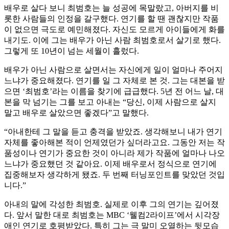
배우로 살다 보니 최범호는 늘 성공에 목말랐고, 아버지를 비
롯한 사람들의 인정을 갈구했다. 연기를 할 땐 괜찮지만 작품
이 없으면 극도로 예민해졌다. 자신도 모르게 아이들에게 화를
내기도. 이에 그는 배우가 아닌 사람 최범호로서 살기로 했다.
그렇게 또 10년이 넘는 세월이 흘렀다.
배우가 아닌 사람으로 살면서는 자신에게 일이 얼마나 주어지
느냐가 중요해졌다. 연기를 일 그 자체로 본 것. 그는 대본을 받
으면 ‘최범호’라는 이름을 찾기에 급급했다. 5년 전 어느 날, 대
본을 막 넘기는 그를 보고 아내는 “당신, 이제 사람으로 살지
말고 배우로 살았으면 좋겠다”고 말했다.
“아내한테 그 말을 듣고 충격을 받았죠. 생각해보니 내가 연기
자체를 좋아해본 적이 언제였던가 싶더라고요. 그동안 저는 작
품성이나 연기가 중요한 것이 아니라 제가 작품에 얼마나 나오
느냐가 중요했던 것 같아요. 이제 배우로서 정식으로 연기에
집중해보자 생각하게 됐죠. 두 번째 터닝포인트를 맞았던 것입
니다.”
아내의 말에 각성한 최범호. 실제로 이후 그의 연기는 깊어졌
다. 앞서 말한 대로 최범호는 MBC ‘웰컴2라이프’에서 시각장
애인 연기로 호평받았다. 특히 그는 극 말미 오열하는 뒷모습