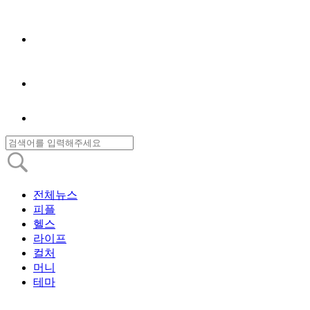
전체뉴스
피플
헬스
라이프
컬처
머니
테마