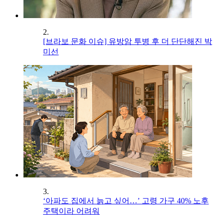
2.
[브라보 문화 이슈] 유방암 투병 후 더 단단해진 박
미선
3.
‘아파도 집에서 늙고 싶어…’ 고령 가구 40% 노후
주택이라 어려워