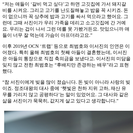
“저는 애들이 ‘갈비 먹고 싶다’고 하면 고깃집에 가서 돼지갈
비를 시켜요. 그리고 고기를 난도질해놓고 밥을 꼭 시키죠. 돈
이 없으니까 꼭 상추에 밥과 고기를 싸서 먹으라고 했어요. 그
런데 그때 서진이가 우리 가족을 데리고 소고깃집에 간 거예
요. 우리는 겁이 나서 그런 데를 못 가봤거든요. 맛있으니까 애
들이 너무 잘 먹는데 가슴이 아프더라고요.”
이후 2019년 OCN ‘트랩’ 등으로 최범호와 이서진의 인연은 이
어졌다. 특히 올해 최범호의 첫째 아들이 결혼했는데, 이서진
은 아들의 통장으로 직접 축의금을 보냈다고. 이서진의 미담을
잊지 않고 전한 최범호는 “후배지만 존경하는 배우”라고 표현
했다.
“참 서진이에게 빚을 많이 졌습니다. 돈 빚이 아니라 사랑의 빚
이죠. 정조대왕의 대사 중에 ‘햇빛은 천하 지위 고하, 재산 유
무를 가리지 않고 공평하다’는 말이 있었어요. 그 대사와 같은
삶을 서진이가 묵묵히, 값지게 살고 있다고 생각합니다.”