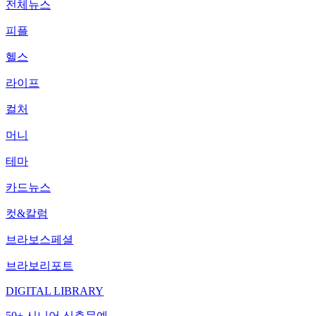
전체뉴스
피플
헬스
라이프
컬처
머니
테마
카드뉴스
컷&칼럼
브라보스페셜
브라보리포트
DIGITAL LIBRARY
50+ 시니어 신춘문예