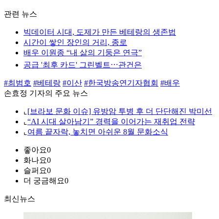
관련 뉴스
빅데이터 시대, 도제가 만든 베테랑의 생존법
시간이 쌓인 장인의 거리, 종로
배우 이원종 “내 삶의 기둥은 연극”
공급 '최후 카드' 그린벨트⋯관건은
#최범호
#베테랑
#이산
#한국방송연기자협회
#배우
손효정 기자의 주요 뉴스
⌞
[브라보 문화 이슈] 유방암 투병 후 더 단단해진 박미선
⌞
“AI 시대 살아남기” 경력을 이어가는 재취업 전략
⌞
여름 끝자락, 놓치면 아쉬운 8월 문화소식
좋아요
0
화나요
0
슬퍼요
0
더 궁금해요
0
최신뉴스