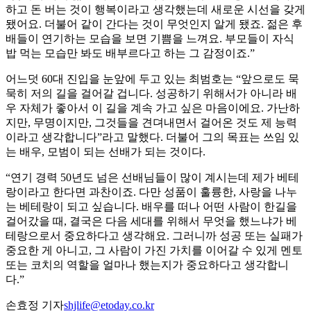
하고 돈 버는 것이 행복이라고 생각했는데 새로운 시선을 갖게
됐어요. 더불어 같이 간다는 것이 무엇인지 알게 됐죠. 젊은 후
배들이 연기하는 모습을 보면 기쁨을 느껴요. 부모들이 자식
밥 먹는 모습만 봐도 배부르다고 하는 그 감정이죠.”
어느덧 60대 진입을 눈앞에 두고 있는 최범호는 “앞으로도 묵
묵히 저의 길을 걸어갈 겁니다. 성공하기 위해서가 아니라 배
우 자체가 좋아서 이 길을 계속 가고 싶은 마음이에요. 가난하
지만, 무명이지만, 그것들을 견뎌내면서 걸어온 것도 제 능력
이라고 생각합니다”라고 말했다. 더불어 그의 목표는 쓰임 있
는 배우, 모범이 되는 선배가 되는 것이다.
“연기 경력 50년도 넘은 선배님들이 많이 계시는데 제가 베테
랑이라고 한다면 과찬이죠. 다만 성품이 훌륭한, 사랑을 나누
는 베테랑이 되고 싶습니다. 배우를 떠나 어떤 사람이 한길을
걸어갔을 때, 결국은 다음 세대를 위해서 무엇을 했느냐가 베
테랑으로서 중요하다고 생각해요. 그러니까 성공 또는 실패가
중요한 게 아니고, 그 사람이 가진 가치를 이어갈 수 있게 멘토
또는 코치의 역할을 얼마나 했는지가 중요하다고 생각합니
다.”
손효정 기자
shjlife@etoday.co.kr