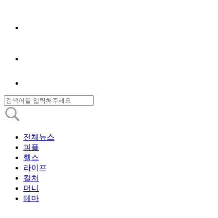
전체뉴스
피플
헬스
라이프
컬처
머니
테마