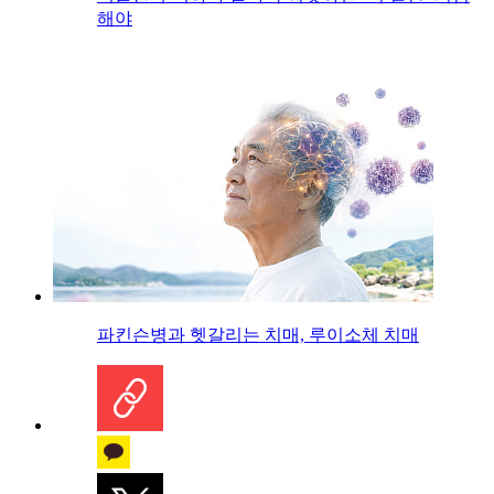
해야
파킨슨병과 헷갈리는 치매, 루이소체 치매