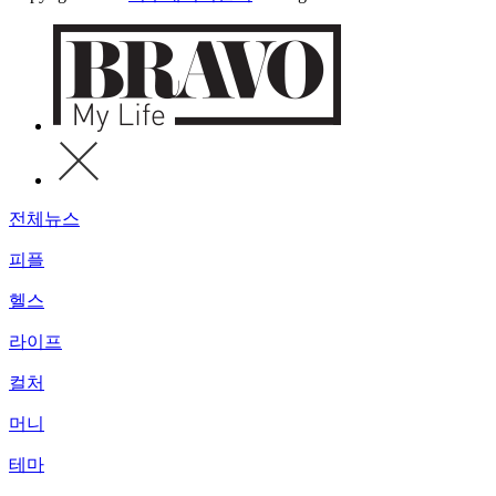
전체뉴스
피플
헬스
라이프
컬처
머니
테마