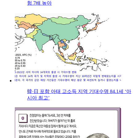
험 7배 높아
韓·日 포함 아태 고소득 지역 기대수명 84.1세 ‘아
시아 최고’