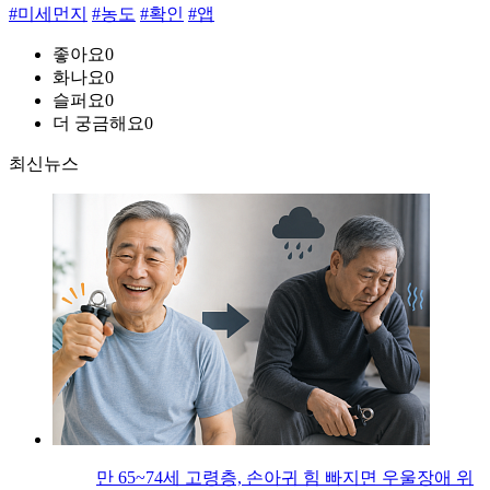
#미세먼지
#농도
#확인
#앱
좋아요
0
화나요
0
슬퍼요
0
더 궁금해요
0
최신뉴스
만 65~74세 고령층, 손아귀 힘 빠지면 우울장애 위