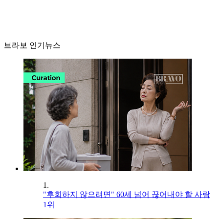
브라보 인기뉴스
1.
"후회하지 않으려면" 60세 넘어 끊어내야 할 사람
1위