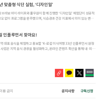
는 세련된 할머니로 기억하고 있습니다. 할머니를 떠올리니 집에 매달
 맞춤형 식단 실험, ‘디자인밀’
 브라보 마이 라이프와 풀무원이 함께 진행한 ‘디자인밀’ 체험단이 성공적
 낙오 없이 프로그램을 완주했으며, 식습관과 건강 지표에서 의미 있는 변화
료 후 진행된 설문조사 결과, 참가자 100%가 “체험단 프로그램에 만족한
 응답했다. 가장 만족스러운 요소로는 △혈당 측정의 시각화 △조리의 간편함
다. 참가자 모두 “예상보다 큰 변화에 놀라” 이번 프로그램은 8월
알릴 인플루언서 찾아요!
 대표 음식을 체험하고 홍보할 ‘K-로컬 미식여행 33선 인플루언서 원정
번 사업은 지역 음식 관광을 활성화하고, 온라인 콘텐츠 확산을 통해 내·외국
을 알리기 위해 기획됐다. 모집 대상은 국내 여행과 음식, 미식 여행 관련
누구나 지원할 수 있다. 모집 기간은 9월 7일까지이며, 최종 선발 결과는 9
채널 영향력(30%) ▲33선 콘텐츠와의 부합성 및 방향성
 이용 금지
공지사항
구독신청