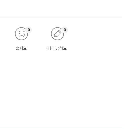
0
0
슬퍼요
더 궁금해요