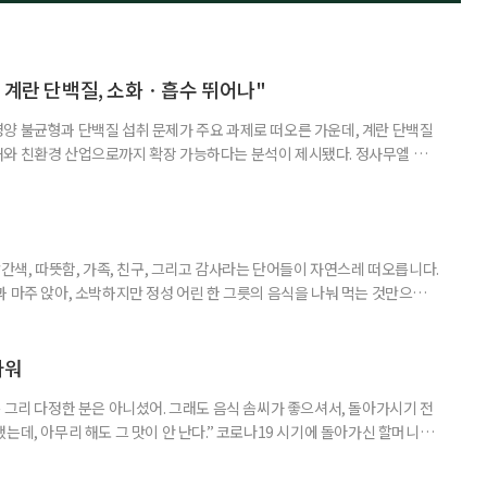
 계란 단백질, 소화ㆍ흡수 뛰어나"
양 불균형과 단백질 섭취 문제가 주요 과제로 떠오른 가운데, 계란 단백질
재와 친환경 산업으로까지 확장 가능하다는 분석이 제시됐다. 정사무엘 충
 서울 서초구 양재동 aT센터에서 열린 '에크테크 코리아 2025' 심포지
령친화식품으로서의 활용 가능성'을 주제로 발표하며 "계란 단백질은 고령
·흡수·이용 측면에서 매우 경쟁력 있는 단백질원"이라고 밝혔다. 발표에 따
빨간색, 따뜻함, 가족, 친구, 그리고 감사라는 단어들이 자연스레 떠오릅니다.
 마주 앉아, 소박하지만 정성 어린 한 그릇의 음식을 나눠 먹는 것만으로
습니다. ‘한 끼’는 단순한 식사가 아닌 마음을 나누는 방식이며, 소중한 기억
이팝 데몬 헌터스’ 콘텐츠가 전 세계인의 사랑을 받으며 애니메이션 속에 등
면 같은 K-푸드가 함께 주목받고 있습니다. K-푸드로
파워
 그리 다정한 분은 아니셨어. 그래도 음식 솜씨가 좋으셔서, 돌아가시기 전
는데, 아무리 해도 그 맛이 안 난다.” 코로나19 시기에 돌아가신 할머니가
 내려와 낯선 지역에서 오랜 기간 하숙집을 운영하셨던 할머니는 동네에서 음
다. 당시엔 고급 경양식집에나 가야 맛볼 수 있었던 돈가스나 수프도 종종