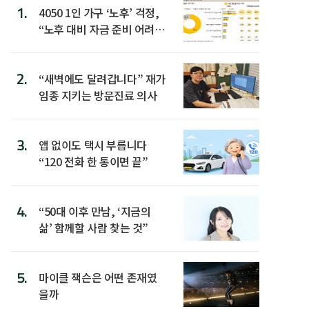
1.
4050 1인 가구 ‘노후’ 걱정,
“노후 대비 자금 준비 어려
워”
2.
“새벽에도 달려갑니다” 재가
임종 지키는 방문진료 의사
3.
앱 없이도 택시 부릅니다
“120 전화 한 통이면 끝”
4.
“50대 이후 만남, ‘지금의
삶’ 함께할 사람 찾는 것”
5.
마이클 잭슨은 어떤 존재였
을까