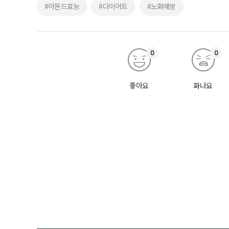
#아몬드효능
#다이어트
#노화예방
0
0
좋아요
화나요