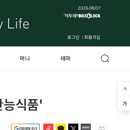
2026.08.07
로그인
회원가입
머니
테마
가
만능식품'
가
선호매체 추가