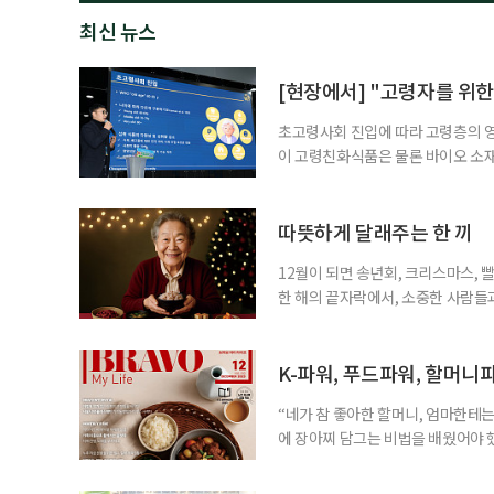
최신 뉴스
[현장에서] "고령자를 위한
초고령사회 진입에 따라 고령층의 영
이 고령친화식품은 물론 바이오 소
남대학교 동물자원과학부 교수는 19일
엄에서 '계란 단백질의 기능성과 고
자의 생리적 한계를 고려할 때 소화
따뜻하게 달래주는 한 끼
르면 한국
12월이 되면 송년회, 크리스마스, 
한 해의 끝자락에서, 소중한 사람들과
도 충분히 행복한 시간을 보낼 수 있
을 만드는 순간이 됩니다. 최근 ‘케
장한 김밥, 국밥, 호떡, 떡볶이, 라
K-파워, 푸드파워, 할머니
“네가 참 좋아한 할머니, 엄마한테는
에 장아찌 담그는 비법을 배웠어야 했
생각나네요. 6.25전쟁 당시 피난
식 잘하는 분으로 소문이 자자했습니