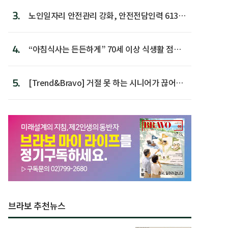
3.
노인일자리 안전관리 강화, 안전전담인력 613명
첫 배치
4.
“아침식사는 든든하게” 70세 이상 식생활 점수
가장 높아
5.
[Trend&Bravo] 거절 못 하는 시니어가 끊어야
할 행동 5
브라보 추천뉴스