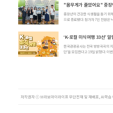
만들어주셔서, 고급스런 음식을 잘하
"몸무게가 줄었어요" 중장년
중장년의 건강한 식생활을 돕기 위해
으로 종료됐다. 참가자 7인 전원은
를 경험했다고 입을 모았다. 체험 종
다”, “지인에게 추천하고 싶다”고
△다양한 메뉴와 영양 균형 등울 꼽았
‘K-로컬 미식여행 33선’ 
한국관광공사는 전국 방방곡곡의 지역
단’을 모집한다고 19일 밝혔다. 이
인 관광객들에게 우리 고장의 진짜 맛
콘텐츠 제작에 관심 있는 크리에이터 
월 17일 발표한다. 선발 기준은 ▲
저작권자 ⓒ 브라보마이라이프 무단전재 및 재배포, AI학습