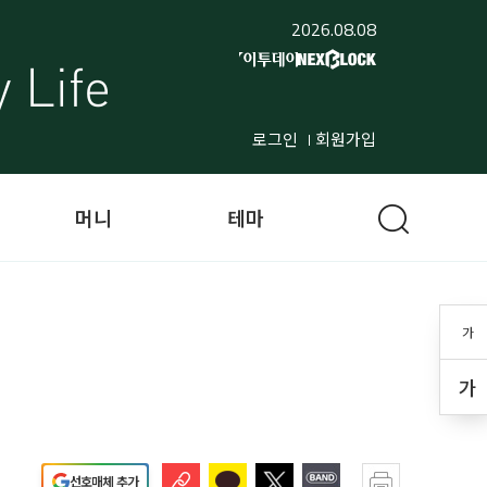
2026.08.08
로그인
회원가입
머니
테마
가
가
선호매체 추가