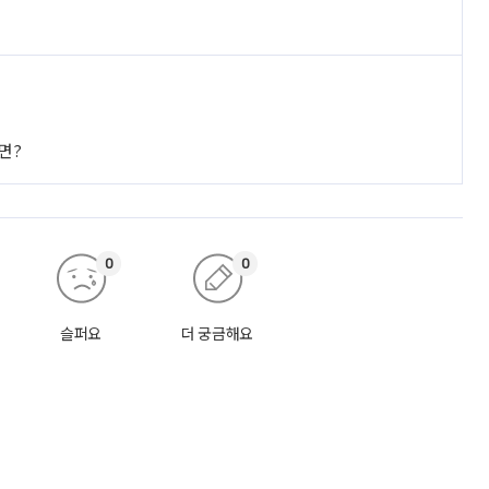
면?
0
0
슬퍼요
더 궁금해요