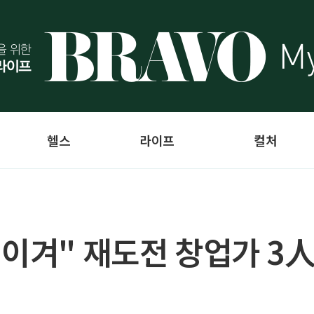
헬스
라이프
컬처
 이겨" 재도전 창업가 3