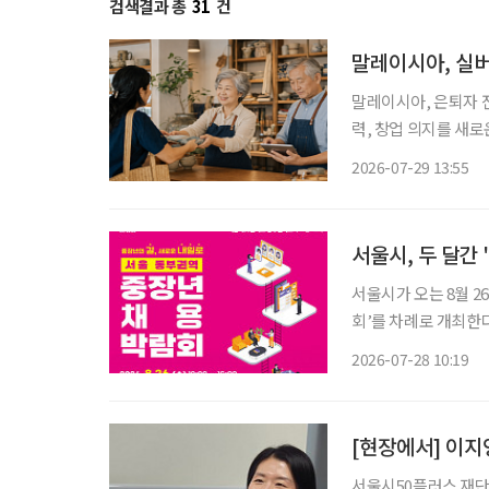
검색결과 총
31
건
말레이시아, 실버
말레이시아, 은퇴자 전용 소액
력, 창업 의지를 새
오르고 있는 가운데 
2026-07-29 13:55
액금융 제도를 도입했
서울시, 두 달간 
서울시가 오는 8월 2
회’를 차례로 개최한다. 박람회는 △8월 26일 동부캠퍼스 △9월 1일 서부캠퍼스 △
남부캠퍼스 △9월 10
2026-07-28 10:19
이 참여해 만 40~6
서울시50플러스 재단