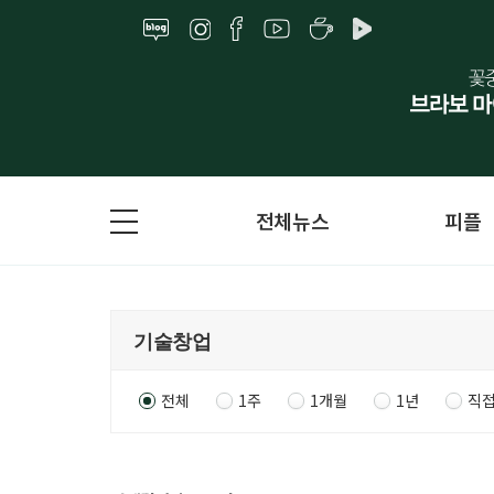
전체뉴스
피플
전체
1주
1개월
1년
직