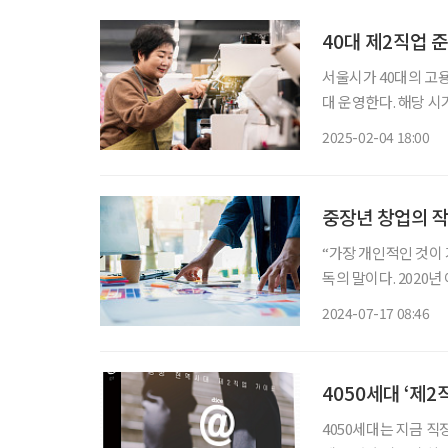
40대 제2직업 준
서울시가 40대의 고용
대 운영한다. 해당 
이다. ‘40대 직업캠프’는 40대 서울 시민이 새로운 직업을 찾고, 유망산업·기술 분야로 전환
2025-02-04 18:00
할 수 있도록 돕는 직
중장년 창업의 작
“가장 개인적인 것이 가장 창의적인 것이다.” 영화계의 거장이라 불리는 마틴 스코세이지 감
독의 말이다. 2020
수상 소감을 말하며 언급해 더 널리 알려졌
2024-07-17 08:46
세계에서도 스코세이지
4050세대 ‘제2
4050세대는 지금 직