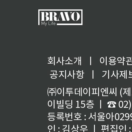
회사소개
ㅣ
이용약
공지사항
ㅣ
기사제
㈜이투데이피엔씨 (제호
이빌딩 15층 ㅣ ☎ 02)
등록번호 : 서울아02992
인 : 김상우 ㅣ 편집인