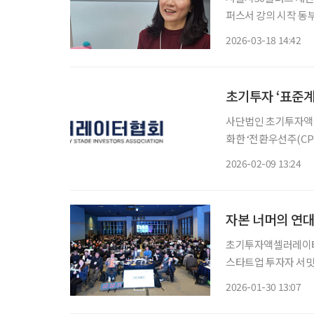
퍼스서 강의 시작 동부캠퍼
도와드리려고 준비하고
2026-03-18 14:42
으면
초기투자 ‘표준
사단법인 초기투자액셀
화한 ‘전환우선주(CP
스튜디오 활용 가이드
2026-02-09 13:24
자본 너머의 연대
초기투자액셀러레이터협회
스타트업 투자자 서밋
러레이터(AC), 벤처캐피
2026-01-30 13:07
시와 부산기술창업투