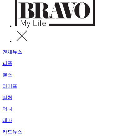
전체뉴스
피플
헬스
라이프
컬처
머니
테마
카드뉴스