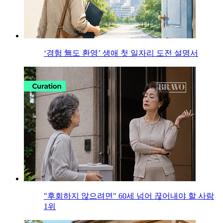
‘경험 無도 환영’ 생애 첫 일자리 도전 설명서
"후회하지 않으려면" 60세 넘어 끊어내야 할 사람
1위