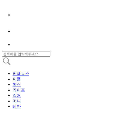
전체뉴스
피플
헬스
라이프
컬처
머니
테마