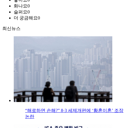
화나요
0
슬퍼요
0
더 궁금해요
0
최신뉴스
“해로하면 손해?” 8·3 세제개편에 ‘황혼이혼’ 조장
논란