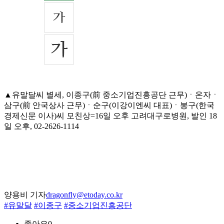
▲유말달씨 별세, 이종구(前 중소기업진흥공단 근무)ㆍ온자ㆍ
삼구(前 안국상사 근무)ㆍ순구(이강이엔씨 대표)ㆍ봉구(한국
경제신문 이사)씨 모친상=16일 오후 고려대구로병원, 발인 18
일 오후, 02-2626-1114
양용비 기자
dragonfly@etoday.co.kr
#유말달
#이종구
#중소기업진흥공단
좋아요
0