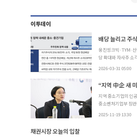
이투데이
배당 늘리고 주
웅진씽크빅·TYM·산돌·SAM
당 확대와 자사주 소각
로 주주가치 제고 방안
2026-03-31 05:00
“지역 中企 새 
지역 중소기업의 인공지
중소벤처기업부 장관을 
는 지역 주도형 AI 
2025-11-19 13:30
중소기업의 신속한 AI
채권시장 오늘의 입찰