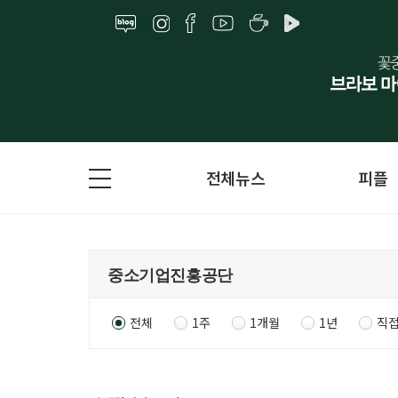
전체뉴스
피플
전체
1주
1개월
1년
직