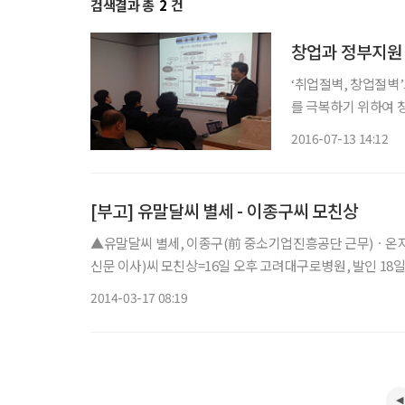
검색결과 총
2
건
창업과 정부지원
‘취업절벽, 창업절벽’
를 극복하기 위하여 
는 정부자금 지원제도이
2016-07-13 14:12
서울산업진흥원은 교육
[부고] 유말달씨 별세 - 이종구씨 모친상
▲유말달씨 별세, 이종구(前 중소기업진흥공단 근무)ㆍ온
신문 이사)씨 모친상=16일 오후 고려대구로병원, 발인 18일 오후
2014-03-17 08:19