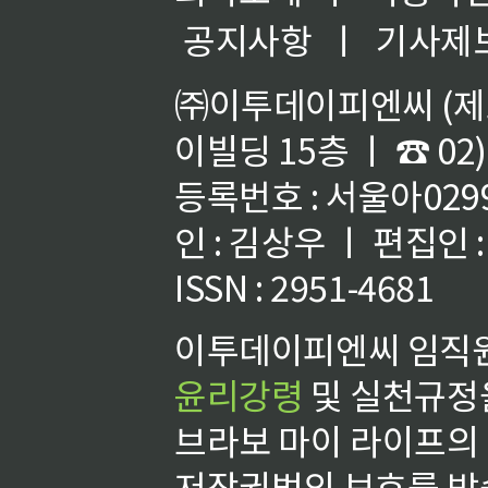
공지사항
ㅣ
기사제
㈜이투데이피엔씨 (제호
이빌딩 15층 ㅣ ☎ 02)
등록번호 : 서울아02992
인 : 김상우 ㅣ 편집인
ISSN : 2951-4681
이투데이피엔씨 임직원
윤리강령
및 실천규정을
브라보 마이 라이프의
저작권법의 보호를 받