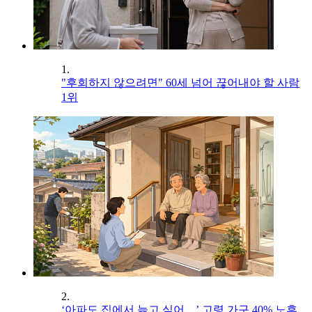
1.
"후회하지 않으려면" 60세 넘어 끊어내야 할 사람
1위
2.
‘아파도 집에서 늙고 싶어…’ 고령 가구 40% 노후