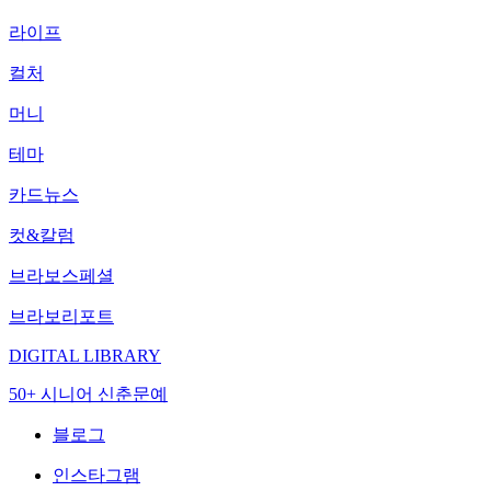
라이프
컬처
머니
테마
카드뉴스
컷&칼럼
브라보스페셜
브라보리포트
DIGITAL LIBRARY
50+ 시니어 신춘문예
블로그
인스타그램