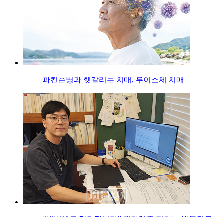
파킨슨병과 헷갈리는 치매, 루이소체 치매