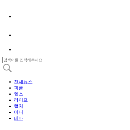
전체뉴스
피플
헬스
라이프
컬처
머니
테마