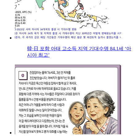
韓·日 포함 아태 고소득 지역 기대수명 84.1세 ‘아
시아 최고’