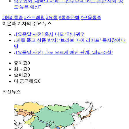
축구협회, 대국민 사과…"압수수색 ·카드 논란 사죄, 강
도 높은 쇄신"
#허리통증
#스트레칭
#요통
#통증완화
#근육통증
이은숙 기자의 주요 뉴스
⌞
[요즘말 사전] 혹시 나도 ‘막나귀’?
⌞
퍼즐 풀고 상품 받자! ‘브라보 마이 라이프’ 독자참여마
당
⌞
[요즘말 사전] 나도 모르게 빠진 관계, ‘파라소셜’
좋아요
0
화나요
0
슬퍼요
0
더 궁금해요
0
최신뉴스