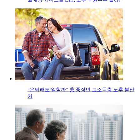
“은퇴해도 일할까” 美 중장년 고소득층 노후 불안
커