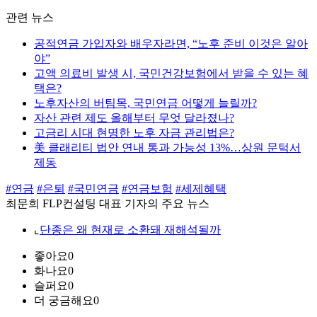
관련 뉴스
공적연금 가입자와 배우자라면, “노후 준비 이것은 알아
야”
고액 의료비 발생 시, 국민건강보험에서 받을 수 있는 혜
택은?
노후자산의 버팀목, 국민연금 어떻게 늘릴까?
자산 관련 제도 올해부터 무엇 달라졌나?
고금리 시대 현명한 노후 자금 관리법은?
美 클래리티 법안 연내 통과 가능성 13%…상원 문턱서
제동
#연금
#은퇴
#국민연금
#연금보험
#세제혜택
최문희 FLP컨설팅 대표 기자의 주요 뉴스
⌞
단종은 왜 현재로 소환돼 재해석될까
좋아요
0
화나요
0
슬퍼요
0
더 궁금해요
0