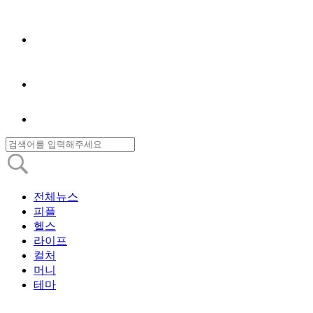
전체뉴스
피플
헬스
라이프
컬처
머니
테마