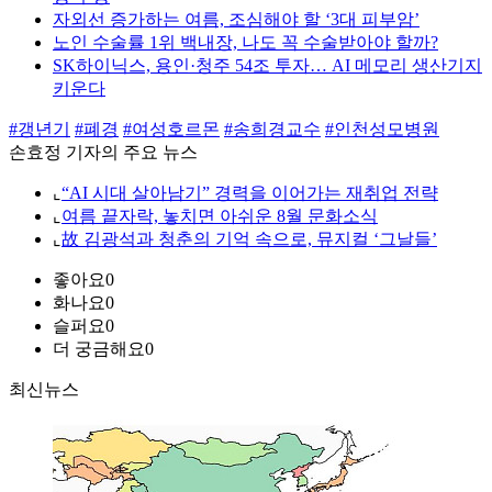
자외선 증가하는 여름, 조심해야 할 ‘3대 피부암’
노인 수술률 1위 백내장, 나도 꼭 수술받아야 할까?
SK하이닉스, 용인·청주 54조 투자… AI 메모리 생산기지
키운다
#갱년기
#폐경
#여성호르몬
#송희경교수
#인천성모병원
손효정 기자의 주요 뉴스
⌞
“AI 시대 살아남기” 경력을 이어가는 재취업 전략
⌞
여름 끝자락, 놓치면 아쉬운 8월 문화소식
⌞
故 김광석과 청춘의 기억 속으로, 뮤지컬 ‘그날들’
좋아요
0
화나요
0
슬퍼요
0
더 궁금해요
0
최신뉴스