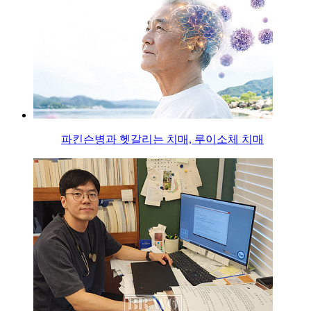
파킨슨병과 헷갈리는 치매, 루이소체 치매