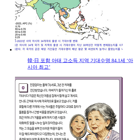
韓·日 포함 아태 고소득 지역 기대수명 84.1세 ‘아
시아 최고’