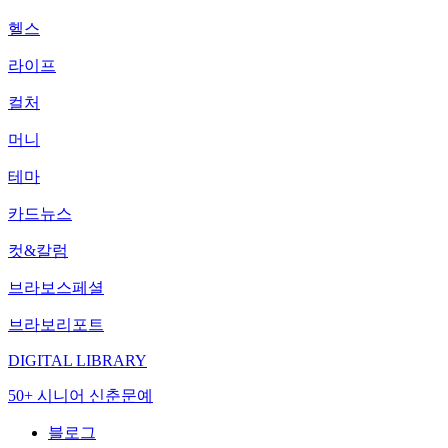
헬스
라이프
컬처
머니
테마
카드뉴스
컷&칼럼
브라보스페셜
브라보리포트
DIGITAL LIBRARY
50+ 시니어 신춘문예
블로그