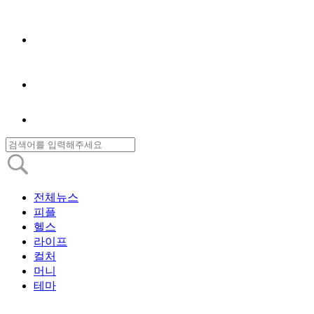
전체뉴스
피플
헬스
라이프
컬처
머니
테마