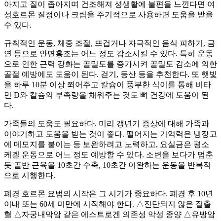
아지고 질이 좁아지며 건조해져 성생활에 불편을 느낀다면 여
성호르몬 질정이나 크림을 주기적으로 사용하면 도움을 받을
수 있다.
규칙적인 운동, 체중 조절, 뜨겁거나 자극적인 음식 피하기, 금
연 등으로 안면홍조는 어느 정도 감소시킬 수 있다. 특히 운동
으로 인한 근력 강화는 골밀도를 증가시켜 골밀도 감소에 의한
골절 예방에도 도움이 된다. 걷기, 등산 등을 추천한다. 또 햇빛
을 하루 10분 이상 쬐어주고 칼슘이 풍부한 식이를 통해 비타
민 D와 칼슘의 부족량을 채워주는 것도 뼈 건강에 도움이 된
다.
가족들의 도움도 필요하다. 미리 갱년기 증상에 대해 가족과
이야기하고 도움을 받는 것이 좋다. 떨어지는 기억력은 냉장고
에 메모지를 붙이는 등 보완하려고 노력하고, 요실금은 평소
케겔 운동으로 어느 정도 예방할 수 있다. 소변을 보다가 멈춘
듯 골반 근육을 10초간 수축, 10초간 이완하는 운동을 반복적
으로 시행한다.
폐경 호르몬 요법의 시작은 그 시기가 중요하다. 폐경 후 10년
이내 또는 60세 미만에 시작해야 한다. △진단되지 않은 질출
혈 △자궁내막암 같은 에스트로겐 의존성 악성 종양 △유방암