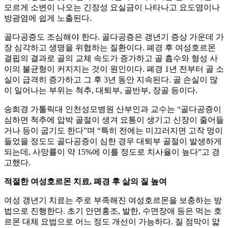
모르게 소변이 나오는 긴장성 요실금이 나타나고 요도염이나
방광염에 쉽게 노출된다.
골다공증도 조심해야 한다. 골다공증은 갱년기 증상 가운데 가
장 심각하고 생명을 위협하는 질환이다. 폐경 후 여성호르몬
결핍의 결과로 골의 교체 속도가 증가하고 골 흡수와 형성 사
이의 불균형이 커지지는 것이 원인이다. 폐경 1년 전부터 골 소
실이 급격히 증가하고 그 후 3년 동안 지속된다. 골 손실이 많
이 일어나는 부위는 척추, 대퇴부, 골반부, 장골 등이다.
송희경 가톨릭대 인천성모병원 산부인과 교수는 “골다공증이
심하면 척추에 압박 골절이 생겨 요통이 생기고 신장이 줄어들
거나 등이 굽기도 한다”며 “특히 전에는 미끄러지면 고작 멍이
들었을 정도도 골다공증이 심한 경우 대퇴부 골절이 발생하게
되는데, 사망률이 약 15%에 이를 정도로 치사율이 높다”고 경
고했다.
적절한 여성호르몬 치료, 폐경 후 삶의 질 높여
여성 갱년기 치료는 주로 부족해진 여성호르몬을 보충하는 방
법으로 진행한다. 초기 안면홍조, 발한, 수면장애 등은 먹는 호
르몬 대체 요법으로 어느 정도 개선이 가능하다. 질 점막이 얇