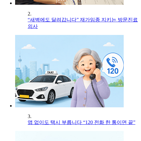
2.
“새벽에도 달려갑니다” 재가임종 지키는 방문진료
의사
3.
앱 없이도 택시 부릅니다 “120 전화 한 통이면 끝”