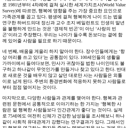
로 1981년부터 4차례에 걸쳐 실시한 세계가치조사(World Value
Survey)에 따르면, 행복에 영향을 주는 가장 중요한 요인으로
가족관계를 꼽고 있다. 평생에 걸쳐 행복하게 나이 드는 법을
연구한 하버드의대 정신과 교수 조지 베일런트도 인생의 말년
을 불행하게 만드는 것은 ‘경제적 빈곤’이 아닌 ‘사랑의 빈
곤’이라고 주장했다. 우리는 나이가 들수록 돈보다는 곁에 함
께 있어줄 사람을 필요로 하기 때문이다.
네 번째, 배움을 게을리 하지 말아야 한다. 장수인들에게는 ‘항
상 머리를 쓰고 있다’는 공통점이 있다. 100세인들의 생활을
가까이에서 들여다보면, 만사가 귀찮아질 법한 나이인데도 불
구하고 하나같이 무엇인가를 만들거나 찾고 있다고 한다. 반대
로 새로운 것을 배우지 않고 살던 대로만 사는 사람들은 외톨
이로 남게 된다. 주변의 환경변화에 적응하지 못하고 사람들로
부터 점점 멀어지는 것이다.
마지막으로, 다양한 사람들과 관계를 맺어야 한다. 행복과 관
련된 문헌에서 공통적으로 이야기하는 한 가지는 ‘행복한 사
람은 덜 행복한 사람들보다 인간관계가 좋다’는 것이다. 실제
로 75세에도 여전히 신체가 건강한 남성들을 조사해보니 하나
같이 사회적 유대관계가 강했다는 연구결과가 있다. 그래서인
지 행복을 연구하는 학자들 중에는 텔레비전을 보는 것에 유난