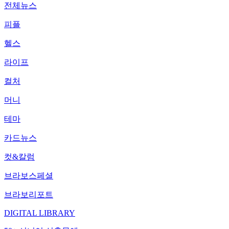
전체뉴스
피플
헬스
라이프
컬처
머니
테마
카드뉴스
컷&칼럼
브라보스페셜
브라보리포트
DIGITAL LIBRARY