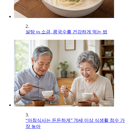
2.
설탕 vs 소금, 콩국수를 건강하게 먹는 법
3.
“아침식사는 든든하게” 70세 이상 식생활 점수 가
장 높아