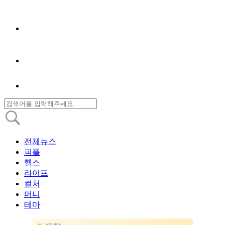
전체뉴스
피플
헬스
라이프
컬처
머니
테마