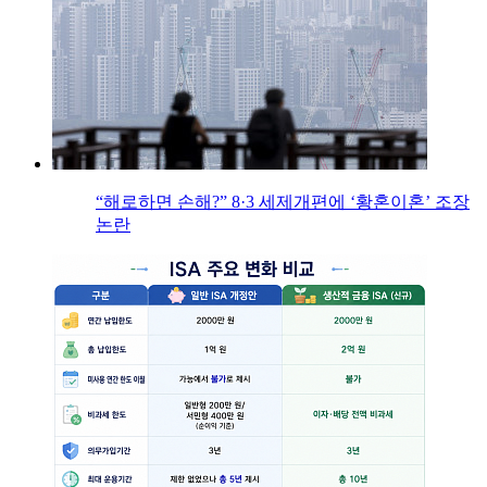
“해로하면 손해?” 8·3 세제개편에 ‘황혼이혼’ 조장
논란