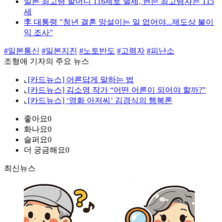
일본 최고령 할머니 116세로 별세, 현존 최고령자는 115
세
李 대통령 "청년 결혼 망설이는 일 없어야...제도상 불이
익 조사"
#일본통신
#일본지진
#노토반도
#고령자
#피난소
조형애 기자의 주요 뉴스
⌞
[카드뉴스] 어른답게 말하는 법
⌞
[카드뉴스] 김소영 작가 “어떤 어른이 되어야 할까?”
⌞
[카드뉴스] ‘영화 아저씨’ 김경식의 행복론
좋아요
0
화나요
0
슬퍼요
0
더 궁금해요
0
최신뉴스