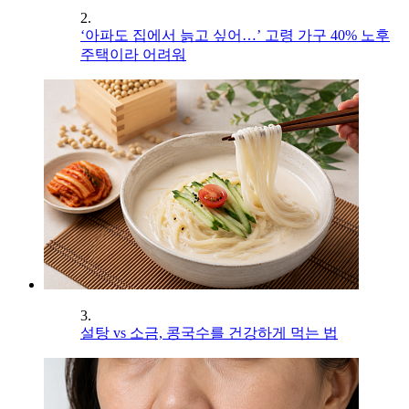
2.
‘아파도 집에서 늙고 싶어…’ 고령 가구 40% 노후
주택이라 어려워
3.
설탕 vs 소금, 콩국수를 건강하게 먹는 법