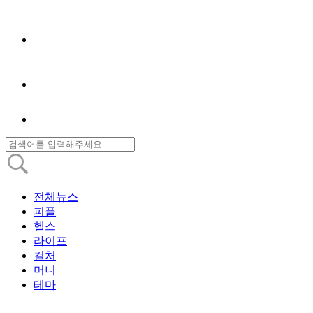
전체뉴스
피플
헬스
라이프
컬처
머니
테마