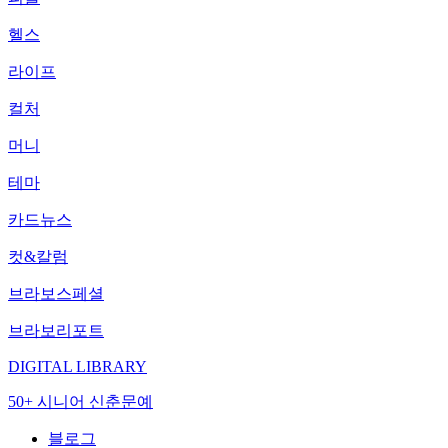
헬스
라이프
컬처
머니
테마
카드뉴스
컷&칼럼
브라보스페셜
브라보리포트
DIGITAL LIBRARY
50+ 시니어 신춘문예
블로그