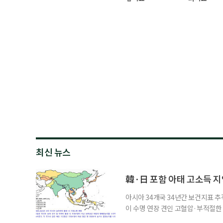
최신 뉴스
韓·日 포함 아태 고소득 지역
아시아 34개국 34년간 보건지표 추적
이 수명 연장 견인 고혈압·부적절
시아·태평양 고소득 지역의 기대수명