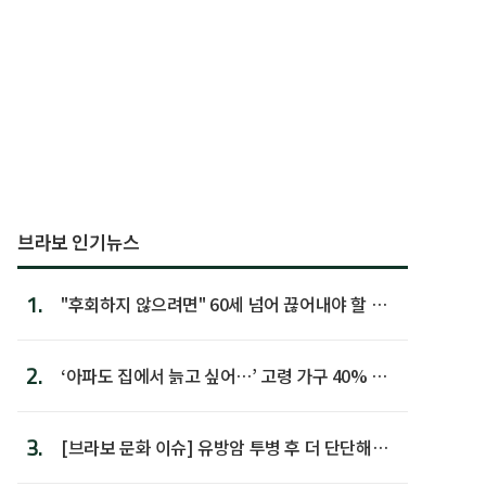
브라보 인기뉴스
1.
"후회하지 않으려면" 60세 넘어 끊어내야 할 사
람 1위
2.
‘아파도 집에서 늙고 싶어…’ 고령 가구 40% 노
후 주택이라 어...
3.
[브라보 문화 이슈] 유방암 투병 후 더 단단해진
박미선