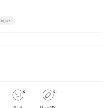
#한의사
0
0
슬퍼요
더 궁금해요