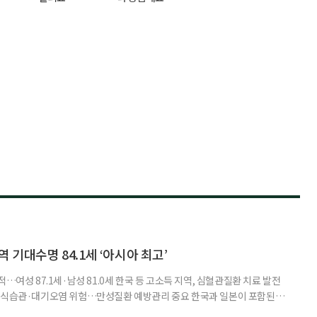
 기대수명 84.1세 ‘아시아 최고’
…여성 87.1세·남성 81.0세 한국 등 고소득 지역, 심혈관질환 치료 발전
한 식습관·대기오염 위험…만성질환 예방관리 중요 한국과 일본이 포함된 아
이 아시아 최고 수준을 기록했다는 분석 결과가 나왔다. 24일 고려대학교