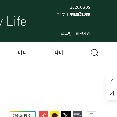
2026.08.09
로그인
회원가입
머니
테마
가
가
선호매체 추가