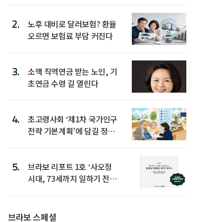
2.
노후 대비로 달러보험? 환율
오르면 보험료 부담 커진다
3.
소액 직역연금 받는 노인, 기
초연금 수령 길 열린다
4.
초고령사회 ‘제1차 국가인구
전략 기본계획’에 담길 정책
은
5.
브라보 리포트 1호 ‘사오정
시대, 73세까지 일하기 전략’
발간
브라보 스페셜