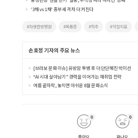
'3채 vs 1채' 종부세 격차 더 커진다
#자생한방병원
#목통증
#척추
#약침치료
손효정 기자의 주요 뉴스
[브라보 문화 이슈] 유방암 투병 후 더 단단해진 박미선
“AI 시대 살아남기” 경력을 이어가는 재취업 전략
여름 끝자락, 놓치면 아쉬운 8월 문화소식
0
0
좋아요
화나요