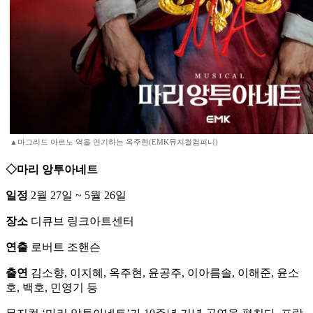
▲마그리드 아르노 역을 연기하는 옥주현(EMK뮤지컬컴퍼니)
◇마리 앙투아네트
일정
2월 27일 ~ 5월 26일
장소
디큐브 링크아트센터
연출
로버트 조핸슨
출연
김소향, 이지혜, 옥주현, 윤공주, 이아름솔, 이해준, 윤소
호, 백호, 민영기 등