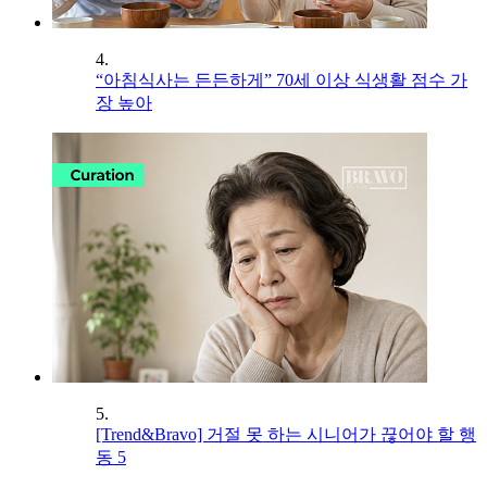
4.
“아침식사는 든든하게” 70세 이상 식생활 점수 가
장 높아
5.
[Trend&Bravo] 거절 못 하는 시니어가 끊어야 할 행
동 5