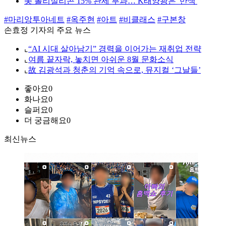
美 폴리실리콘 15% 관세 부과… K태양광은 '반색'
#마리앙투아네트
#옥주현
#아트
#비클래스
#구본창
손효정 기자의 주요 뉴스
⌞
“AI 시대 살아남기” 경력을 이어가는 재취업 전략
⌞
여름 끝자락, 놓치면 아쉬운 8월 문화소식
⌞
故 김광석과 청춘의 기억 속으로, 뮤지컬 ‘그날들’
좋아요
0
화나요
0
슬퍼요
0
더 궁금해요
0
최신뉴스