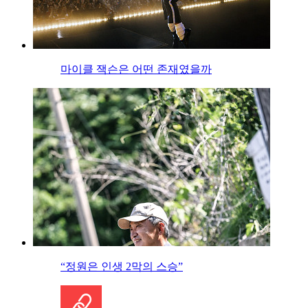
마이클 잭슨은 어떤 존재였을까
“정원은 인생 2막의 스승”