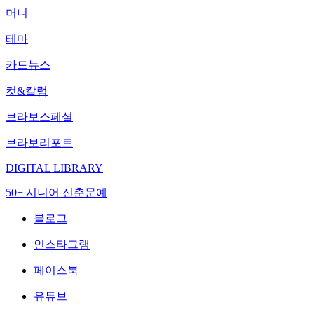
머니
테마
카드뉴스
컷&칼럼
브라보스페셜
브라보리포트
DIGITAL LIBRARY
50+ 시니어 신춘문예
블로그
인스타그램
페이스북
유튜브