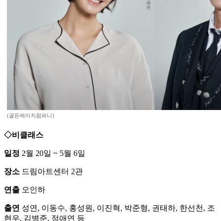
(골든에이지컴퍼니)
◇비클래스
일정
2월 20일 ~ 5월 6일
장소
드림아트센터 2관
연출
오인하
출연
성연, 이동수, 홍성원, 이진혁, 박준형, 권태하, 한선천, 조
현우, 김병준, 정애연 등