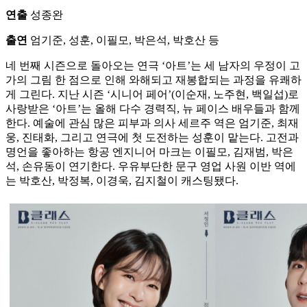
연출
성종완
출연
엄기준, 성훈, 이필모, 박은석, 박호산 등
네 번째 시즌으로 돌아오는 연극 ‘아트’는 세 남자의 우정이 고
가의 그림 한 점으로 인해 와해되고 재봉합되는 과정을 유쾌하
게 그린다. 지난 시즌 ‘시니어 페어’(이순재, 노주현, 백일섭)로
사랑받은 ‘아트’는 올해 다수 경력직, 뉴 페이스 배우들과 함께
한다. 예술에 관심 많은 피부과 의사 세르주 역은 엄기준, 최재
웅, 진태화, 그리고 연극에 첫 도전하는 성훈이 맡는다. 고전과
명언을 좋아하는 항공 엔지니어 마크는 이필모, 김재범, 박은
석, 손유동이 연기한다. 우유부단한 문구 영업 사원 이반 역에
는 박호산, 박정복, 이경욱, 김지철이 캐스팅됐다.