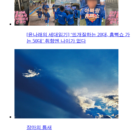
[윤나래의 세대읽기] ‘뜨개질하는 20대, 흠뻑쇼 가
는 50대’ 취향엔 나이가 없다
장마의 틈새