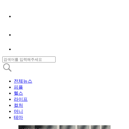
전체뉴스
피플
헬스
라이프
컬처
머니
테마