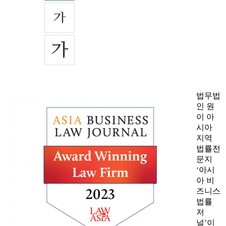
법무법
인 원
이 아
시아
지역
법률전
문지
‘아시
아 비
즈니스
법률
저
널’이