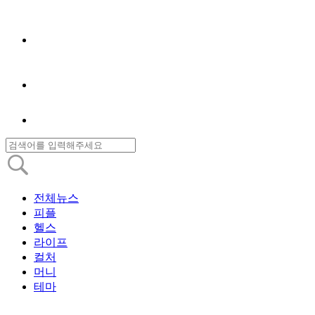
전체뉴스
피플
헬스
라이프
컬처
머니
테마