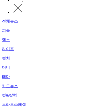
전체뉴스
피플
헬스
라이프
컬처
머니
테마
카드뉴스
컷&칼럼
브라보스페셜