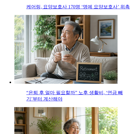
케어링, 요양보호사 170명 ‘명예 요양보호사’ 위촉
“은퇴 후 얼마 필요할까” 노후 생활비, ‘연금 빼
기’부터 계산해야