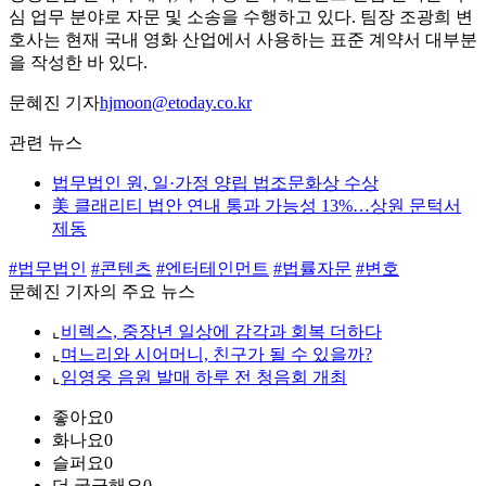
심 업무 분야로 자문 및 소송을 수행하고 있다. 팀장 조광희 변
호사는 현재 국내 영화 산업에서 사용하는 표준 계약서 대부분
을 작성한 바 있다.
문혜진 기자
hjmoon@etoday.co.kr
관련 뉴스
법무법인 원, 일·가정 양립 법조문화상 수상
美 클래리티 법안 연내 통과 가능성 13%…상원 문턱서
제동
#법무법인
#콘텐츠
#엔터테인먼트
#법률자문
#변호
문혜진 기자의 주요 뉴스
⌞
비렉스, 중장년 일상에 감각과 회복 더하다
⌞
며느리와 시어머니, 친구가 될 수 있을까?
⌞
임영웅 음원 발매 하루 전 청음회 개최
좋아요
0
화나요
0
슬퍼요
0
더 궁금해요
0