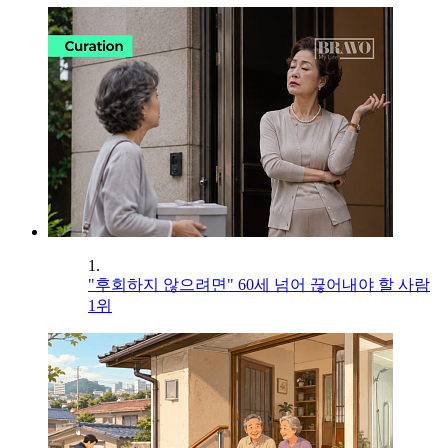
1.
"후회하지 않으려면" 60세 넘어 끊어내야 할 사람
1위